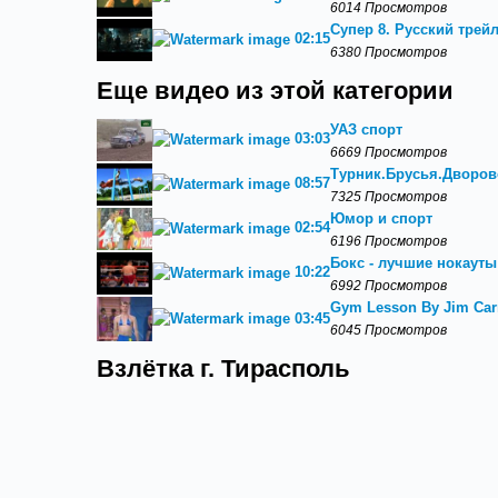
6014 Просмотров
Супер 8. Русский трейл
02:15
6380 Просмотров
Еще видео из этой категории
УАЗ спорт
03:03
6669 Просмотров
Турник.Брусья.Дворово
08:57
7325 Просмотров
Юмор и спорт
02:54
6196 Просмотров
Бокс - лучшие нокауты
10:22
6992 Просмотров
Gym Lesson By Jim Carr
03:45
6045 Просмотров
Взлётка г. Тирасполь