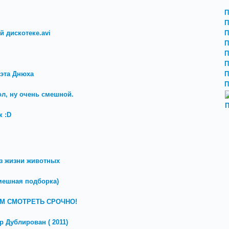
П
П
й дискотеке.avi
П
П
П
П
 эта Днюха
П
П
ол, ну очень смешной.
П
 :D
з жизни животных
мешная подборка)
СЕМ СМОТРЕТЬ СРОЧНО!
р Дублирован ( 2011)