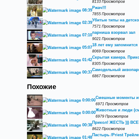
8133 Просмотров
Ржач!!!
08:39
7855 Просмотров
Убитые типы на детско
02:39
7571 Просмотров
парниша взорвал зал
07:10
9021 Просмотров
18 лет ему запомнится
05:07
8069 Просмотров
Скрытая камера. Прик
01:42
8305 Просмотров
Самодельный аквопарк
00:37
6867 Просмотров
Похожие
Смешные моменты и
0:00:00
6971 Просмотров
Животные и люди (с
0:00:00
6979 Просмотров
Прикол! ЖЕСТЬ ))) В
00:38
8622 Просмотров
Пастырь /Priest Трейле
01:48