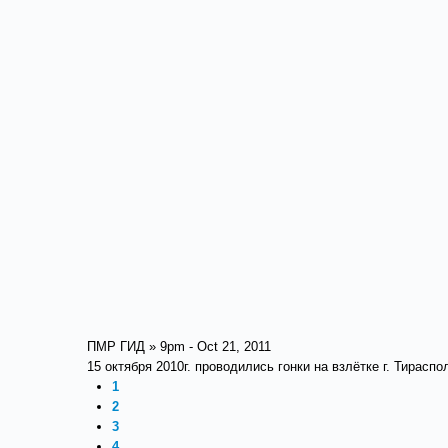
ПМР ГИД » 9pm - Oct 21, 2011
15 октября 2010г. проводились гонки на взлётке г. Тирас
1
2
3
4