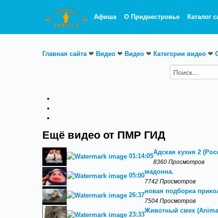
Афиша
О Приднестровье
Каталог с
Главная сайта
❤
Видео
❤
Видео
❤
Категории видео
❤
Ещё видео от ПМР ГИД
Адская кухня 2 (Росс
01:14:05
8360 Просмотров
мадонна.
05:00
7742 Просмотров
новая подборка прикол
26:37
7504 Просмотров
Животный смех (Animal
23:33