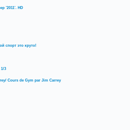
ер '2011'. HD
й спорт это круто!
 1/3
ey/ Cours de Gym par Jim Carrey