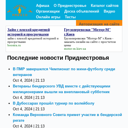
Афиша
О Приднестровье
Каталог сайтов
Организации
Доска объявлений
Видео
Онлайн игры
Тесты
Авторизация на сайте
Займ с плохой кредитной
Грузоперевозки "Мотор-М"
историей и просрочками
г.Киев
займ с плохой кредитной историей и
Грузоперевозки "Мотор-М" г.Киев
-
просрочками
заказать онлайн на сайте с просчетом
boostra.ru
цены
motor-m.kiev.ua
Последние новости Приднестровья
В ПМР завершился Чемпионат по мини-футболу среди
ветеранов
Oct 4, 2024 | 21:13
Ветераны бендерского УВД вместе с действующими
милиционерами вышли на внеплановый субботник
Oct 4, 2024 | 21:13
В Дубоссарах прошёл турнир по волейболу
Oct 4, 2024 | 21:13
Команда Верховного Совета примет участие в бендерской
регате
Oct 4, 2024 | 21:13