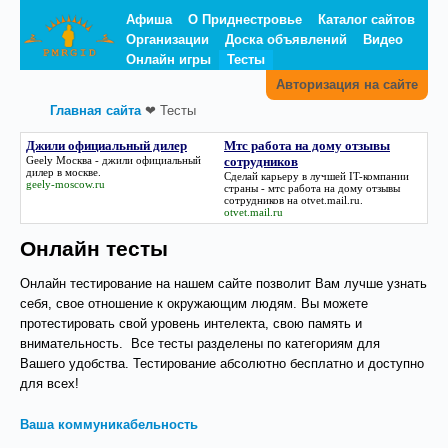
Афиша
О Приднестровье
Каталог сайтов
Организации
Доска объявлений
Видео
Онлайн игры
Тесты
Авторизация на сайте
Главная сайта
❤
Тесты
Джили официальный дилер
Мтс работа на дому отзывы
Geely Москва -
джили официальный
сотрудников
дилер
в москве.
Сделай карьеру в лучшей IT-компании
geely-moscow.ru
страны -
мтс работа на дому отзывы
сотрудников
на otvet.mail.ru.
otvet.mail.ru
Онлайн тесты
Онлайн тестирование на нашем сайте позволит Вам лучше узнать
себя, свое отношение к окружающим людям. Вы можете
протестировать свой уровень интелекта, свою память и
внимательность. Все тесты разделены по категориям для
Вашего удобства. Тестирование абсолютно бесплатно и доступно
для всех!
Ваша коммуникабельность