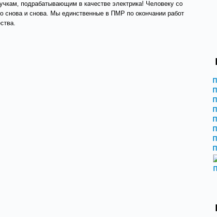
учкам, подрабатывающим в качестве электрика! Человеку со
го снова и снова. Мы единственные в ПМР по окончании работ
ства.
П
П
П
П
П
П
П
П
П