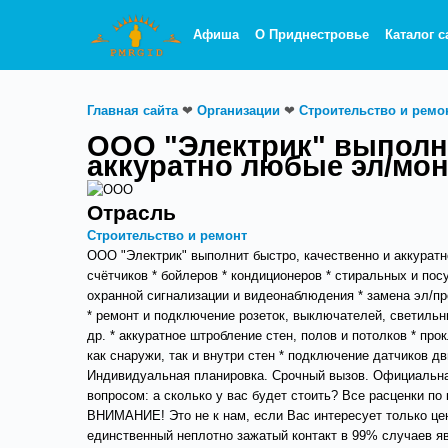
Афиша
О Приднестровье
Каталог с
Главная сайта
❤
Организации
❤
Строительство и ремо
ООО "Электрик" выполни
аккуратно любые эл/мо
Отрасль
Строительство и ремонт
ООО "Электрик" выполнит быстро, качественно и аккура
счётчиков * бойлеров * кондиционеров * стиральных и по
охранной сигнализации и видеонаблюдения * замена эл/п
* ремонт и подключение розеток, выключателей, светильн
др. * аккуратное штробление стен, полов и потолков * пр
как снаружи, так и внутри стен * подключение датчиков д
Индивидуальная планировка. Срочный вызов. Официальная 
вопросом: а сколько у вас будет стоить? Все расценки по 
ВНИМАНИЕ! Это не к нам, если Вас интересует только 
единственный неплотно зажатый контакт в 99% случаев я