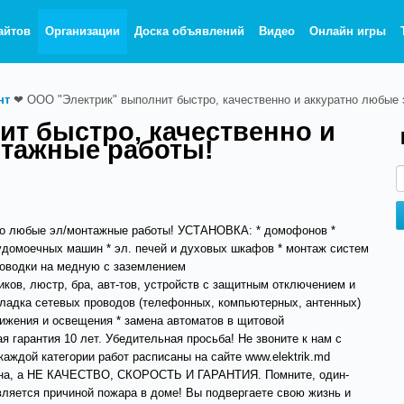
айтов
Организации
Доска объявлений
Видео
Онлайн игры
нт
❤
ООО "Электрик" выполнит быстро, качественно и аккуратно любые
т быстро, качественно и
нтажные работы!
тно любые эл/монтажные работы! УСТАНОВКА: * домофонов *
судомоечных машин * эл. печей и духовых шкафов * монтаж систем
роводки на медную с заземлением
иков, люстр, бра, авт-тов, устройств с защитным отключением и
окладка сетевых проводов (телефонных, компьютерных, антенных)
вижения и освещения * замена автоматов в щитовой
гарантия 10 лет. Убедительная просьба! Не звоните к нам с
каждой категории работ расписаны на сайте www.elektrik.md
цена, а НЕ КАЧЕСТВО, СКОРОСТЬ И ГАРАНТИЯ. Помните, один-
вляется причиной пожара в доме! Вы подвергаете свою жизнь и