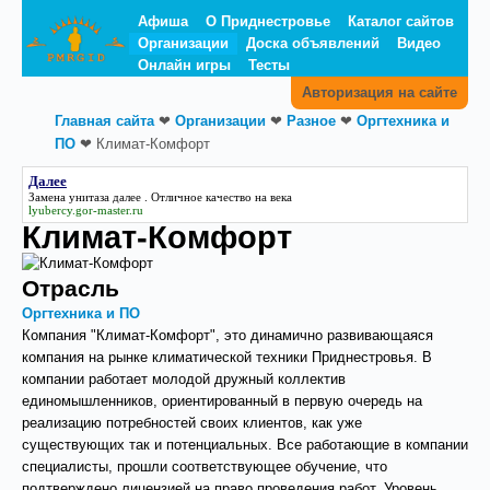
Афиша
О Приднестровье
Каталог сайтов
Организации
Доска объявлений
Видео
Онлайн игры
Тесты
Авторизация на сайте
Главная сайта
❤
Организации
❤
Разное
❤
Оргтехника и
ПО
❤
Климат-Комфорт
Далее
Замена унитаза
далее
. Отличное качество на века
lyubercy.gor-master.ru
Климат-Комфорт
Отрасль
Оргтехника и ПО
Компания "Климат-Комфорт", это динамично развивающаяся
компания на рынке климатической техники Приднестровья. В
компании работает молодой дружный коллектив
единомышленников, ориентированный в первую очередь на
реализацию потребностей своих клиентов, как уже
существующих так и потенциальных. Все работающие в компании
специалисты, прошли соответствующее обучение, что
подтверждено лицензией на право проведения работ. Уровень