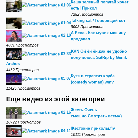
Кеша зеленый попугай хочет
01:06
есть! Прикол
7282 Просмотров
Talking cat / Говорящий кот
01:04
5008 Просмотров
А Рева - Как мужик машину
02:10
продавал
4881 Просмотров
KVN Ой ёй ёй,как не удобно
03:33
получилось SatRip by Genik
Archos
4462 Просмотров
Кузя в стрептиз клубе
05:07
(comedy woman).wmv
11425 Просмотров
Еще видео из этой категории
Жесть.Очень
02:16
смешно.Смотреть всем=)
10722 Просмотров
Жестокие приколы.flv
04:11
10111 Просмотров