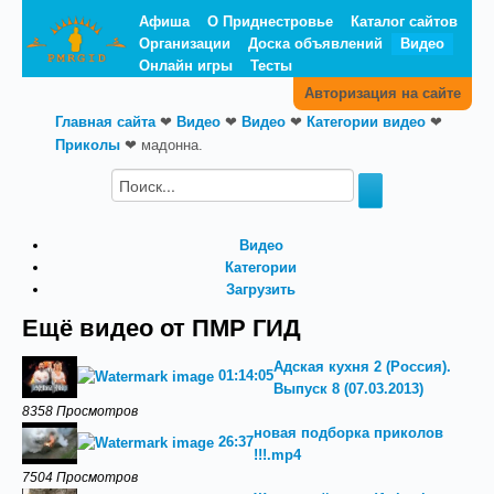
Афиша
О Приднестровье
Каталог сайтов
Организации
Доска объявлений
Видео
Онлайн игры
Тесты
Авторизация на сайте
Главная сайта
❤
Видео
❤
Видео
❤
Категории видео
❤
Приколы
❤
мадонна.
Видео
Категории
Загрузить
Ещё видео от ПМР ГИД
Адская кухня 2 (Россия).
01:14:05
Выпуск 8 (07.03.2013)
8358 Просмотров
новая подборка приколов
26:37
!!!.mp4
7504 Просмотров