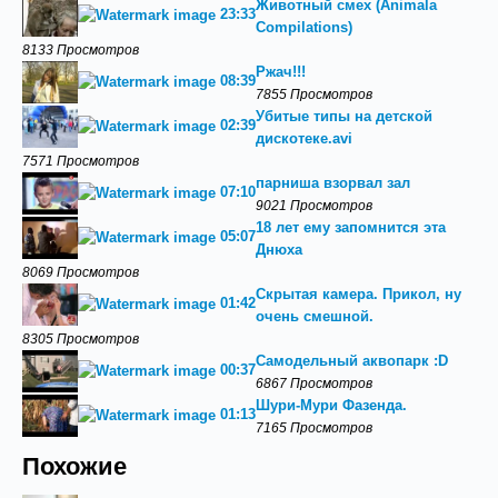
Животный смех (Animala
23:33
Compilations)
8133 Просмотров
Ржач!!!
08:39
7855 Просмотров
Убитые типы на детской
02:39
дискотеке.avi
7571 Просмотров
парниша взорвал зал
07:10
9021 Просмотров
18 лет ему запомнится эта
05:07
Днюха
8069 Просмотров
Скрытая камера. Прикол, ну
01:42
очень смешной.
8305 Просмотров
Самодельный аквопарк :D
00:37
6867 Просмотров
Шури-Мури Фазенда.
01:13
7165 Просмотров
Похожие