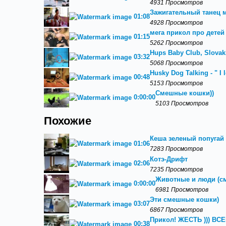
4931 Просмотров
Зажигательный танец 
01:08
4928 Просмотров
мега прикол про детей
01:15
5262 Просмотров
Hups Baby Club, Slovak
03:32
5068 Просмотров
Husky Dog Talking - " I 
00:48
5153 Просмотров
Смешные кошки))
0:00:00
5103 Просмотров
Похожие
Кеша зеленый попугай 
01:06
7283 Просмотров
Котэ-Дрифт
02:06
7235 Просмотров
Животные и люди (с
0:00:00
6981 Просмотров
Эти смешные кошки)
03:07
6867 Просмотров
Прикол! ЖЕСТЬ ))) В
00:38