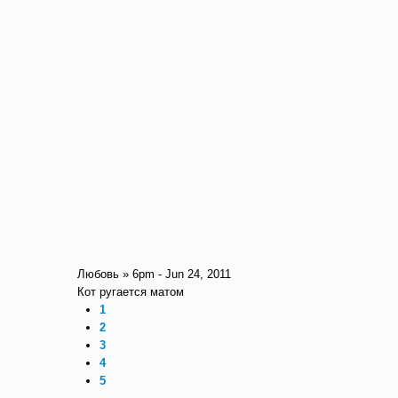
Любовь » 6pm - Jun 24, 2011
Кот ругается матом
1
2
3
4
5