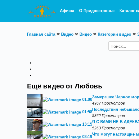
Афиша
О Приднестровье
Каталог с
Главная сайта
❤
Видео
❤
Видео
❤
Категории видео
❤
Ещё видео от Любовь
Замерзшее Черное мор
01:00
4967 Просмотров
Последствия небывало
01:58
5362 Просмотров
Я С ВАМИ НЕ В АДЕК
13:15
5263 Просмотров
Что могут настоящие м
03:19