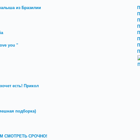
малыша из Бразилии
П
П
П
П
ia
П
П
love you "
П
П
П
хочет есть! Прикол
мешная подборка)
СЕМ СМОТРЕТЬ СРОЧНО!