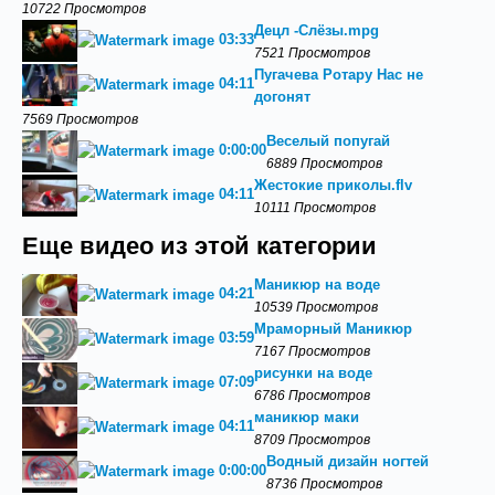
10722 Просмотров
Децл -Слёзы.mpg
03:33
7521 Просмотров
Пугачева Ротару Нас не
04:11
догонят
7569 Просмотров
Веселый попугай
0:00:00
6889 Просмотров
Жестокие приколы.flv
04:11
10111 Просмотров
Еще видео из этой категории
Маникюр на воде
04:21
10539 Просмотров
Мраморный Маникюр
03:59
7167 Просмотров
рисунки на воде
07:09
6786 Просмотров
маникюр маки
04:11
8709 Просмотров
Водный дизайн ногтей
0:00:00
8736 Просмотров