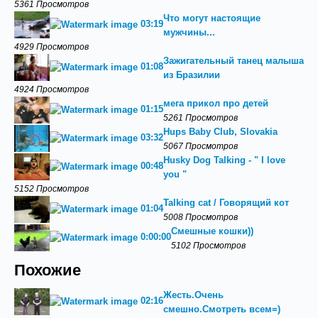
5361 Просмотров
Что могут настоящие
03:19
мужчины...
4929 Просмотров
Зажигательный танец малыша
01:08
из Бразилии
4924 Просмотров
мега прикол про детей
01:15
5261 Просмотров
Hups Baby Club, Slovakia
03:32
5067 Просмотров
Husky Dog Talking - " I love
00:48
you "
5152 Просмотров
Talking cat / Говорящий кот
01:04
5008 Просмотров
Смешные кошки))
0:00:00
5102 Просмотров
Похожие
Жесть.Очень
02:16
смешно.Смотреть всем=)