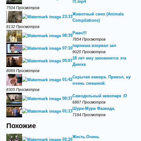
!!!.mp4
7504 Просмотров
Животный смех (Animala
23:33
Compilations)
8132 Просмотров
Ржач!!!
08:39
7854 Просмотров
парниша взорвал зал
07:10
9020 Просмотров
18 лет ему запомнится эта
05:07
Днюха
8069 Просмотров
Скрытая камера. Прикол, ну
01:42
очень смешной.
8305 Просмотров
Самодельный аквопарк :D
00:37
6867 Просмотров
Шури-Мури Фазенда.
01:13
7164 Просмотров
Похожие
Жесть.Очень
02:16