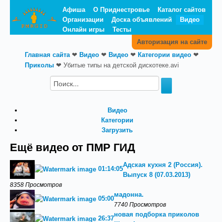
Афиша
О Приднестровье
Каталог сайтов
Организации
Доска объявлений
Видео
Онлайн игры
Тесты
Авторизация на сайте
Главная сайта
❤
Видео
❤
Видео
❤
Категории видео
❤
Приколы
❤
Убитые типы на детской дискотеке.avi
Видео
Категории
Загрузить
Ещё видео от ПМР ГИД
Адская кухня 2 (Россия).
01:14:05
Выпуск 8 (07.03.2013)
8358 Просмотров
мадонна.
05:00
7740 Просмотров
новая подборка приколов
26:37