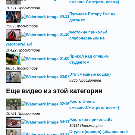
смешно.Смотреть всем=)
10721 Просмотров
Пугачева Ротару Нас не
04:11
догонят
7569 Просмотров
жестокие приколы!
01:30
слабонервным не
смотреть!.avi
10422 Просмотров
Прикол над спящим
01:00
студентом
8854 Просмотров
Эти смешные кошки)
03:07
6865 Просмотров
Еще видео из этой категории
Жесть.Очень
02:16
смешно.Смотреть всем=)
10721 Просмотров
Жестокие приколы.flv
04:11
10111 Просмотров
Студент(прикол) (абалденный
03:37