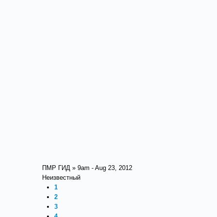
ПМР ГИД » 9am - Aug 23, 2012
Неизвестный
1
2
3
4