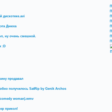
П
П
й дискотеке.avi
П
П
 эта Днюха
П
П
ол, ну очень смешной.
П
П
 :D
П
шину продавал
добно получилось SatRip by Genik Archos
 (comedy woman).wmv
ер прикол!