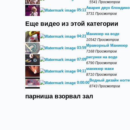
5541 Просмотров
Авария двух блондино
05:11
3731 Просмотров
Еще видео из этой категории
Маникюр на воде
04:21
10542 Просмотров
Мраморный Маникюр
03:59
7168 Просмотров
рисунки на воде
07:09
6790 Просмотров
маникюр маки
04:11
8710 Просмотров
Водный дизайн ногте
0:00:00
8743 Просмотров
парниша взорвал зал