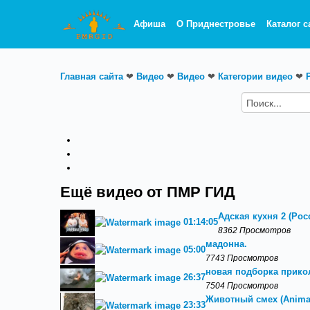
Афиша
О Приднестровье
Каталог с
Главная сайта
❤
Видео
❤
Видео
❤
Категории видео
❤
Ещё видео от ПМР ГИД
Адская кухня 2 (Росс
01:14:05
8362 Просмотров
мадонна.
05:00
7743 Просмотров
новая подборка прикол
26:37
7504 Просмотров
Животный смех (Animal
23:33