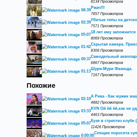
8134 Просмотров
Ржач!!!
08:39
7857 Просмотров
Убитые типы на детско
02:39
7571 Просмотров
18 лет ему запомнится
05:07
8069 Просмотров
Скрытая камера. Прик
01:42
8306 Просмотров
Самодельный аквопарк
00:37
6867 Просмотров
Шури-Мури Фазенда.
01:13
7167 Просмотров
Похожие
А Рева - Как мужик ма
02:10
4882 Просмотров
KVN Ой ёй ёй,как не у
03:33
4463 Просмотров
Кузя в стрептиз клубе
05:07
11426 Просмотров
Спящие поросята суп
0:00:00