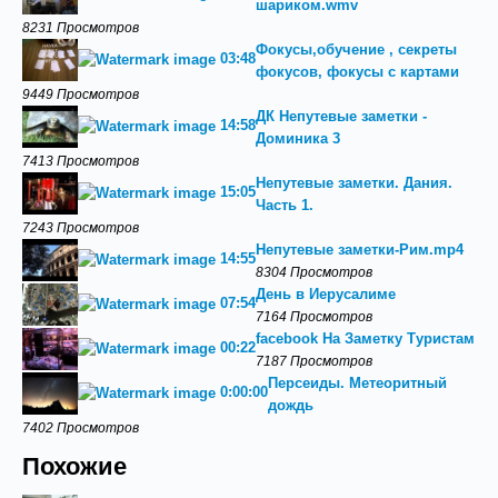
шариком.wmv
8231 Просмотров
Фокусы,обучение , секреты
03:48
фокусов, фокусы с картами
9449 Просмотров
ДК Непутевые заметки -
14:58
Доминика 3
7413 Просмотров
Непутевые заметки. Дания.
15:05
Часть 1.
7243 Просмотров
Непутевые заметки-Рим.mp4
14:55
8304 Просмотров
День в Иерусалиме
07:54
7164 Просмотров
facebook На Заметку Туристам
00:22
7187 Просмотров
Персеиды. Метеоритный
0:00:00
дождь
7402 Просмотров
Похожие