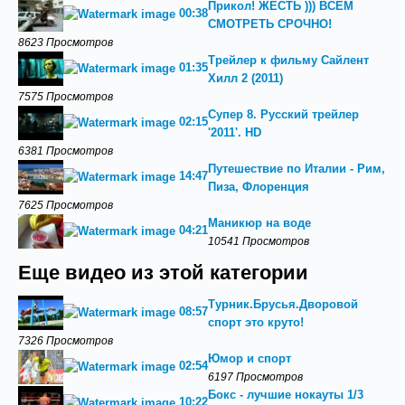
Прикол! ЖЕСТЬ ))) ВСЕМ
00:38
СМОТРЕТЬ СРОЧНО!
8623 Просмотров
Трейлер к фильму Сайлент
01:35
Хилл 2 (2011)
7575 Просмотров
Супер 8. Русский трейлер
02:15
'2011'. HD
6381 Просмотров
Путешествие по Италии - Рим,
14:47
Пиза, Флоренция
7625 Просмотров
Маникюр на воде
04:21
10541 Просмотров
Еще видео из этой категории
Турник.Брусья.Дворовой
08:57
спорт это круто!
7326 Просмотров
Юмор и спорт
02:54
6197 Просмотров
Бокс - лучшие нокауты 1/3
10:22