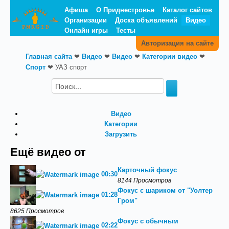
Афиша
О Приднестровье
Каталог сайтов
Организации
Доска объявлений
Видео
Онлайн игры
Тесты
Авторизация на сайте
Главная сайта
❤
Видео
❤
Видео
❤
Категории видео
❤
Спорт
❤
УАЗ спорт
Видео
Категории
Загрузить
Ещё видео от
Карточный фокус
00:30
8144 Просмотров
Фокус с шариком от "Уолтер
01:28
Гром"
8625 Просмотров
Фокус с обычным
02:22