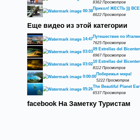
8362 Просмотров
Прикол! ЖЕСТЬ ))) В
00:38
8622 Просмотров
Еще видео из этой категории
Путешествие по Италии
14:47
7625 Просмотров
09 Estrellas del Bicen
03:03
6967 Просмотров
10 Estrellas del Bicen
03:02
8112 Просмотров
Побережья мира!
0:00:00
5222 Просмотров
The Beautiful Planet Ear
05:26
6537 Просмотров
facebook На Заметку Туристам