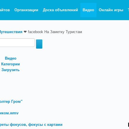
айтов
Организации
Доска объявлений
Видео
Онлайн игры
Путешествия
❤
facebook На Заметку Туристам
Видео
Категории
Загрузить
олтер Гром"
риком.wmv
креты фокусов, фокусы с картами