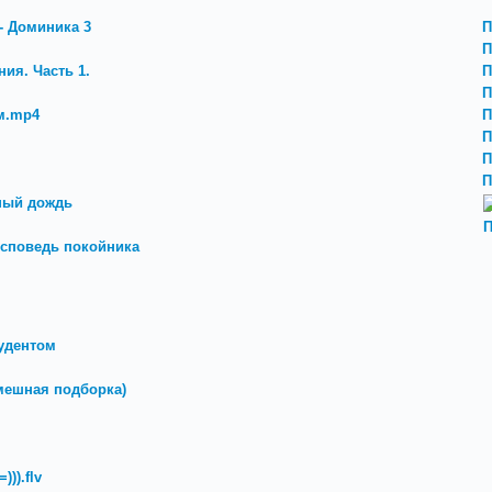
- Доминика 3
П
П
ия. Часть 1.
П
П
м.mp4
П
П
П
П
ный дождь
П
Исповедь покойника
удентом
мешная подборка)
)).flv