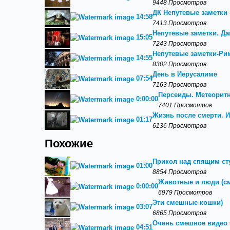
9448 Просмотров
ДК Непутевые заметки 
14:58
7413 Просмотров
Непутевые заметки. Дан
15:05
7243 Просмотров
Непутевые заметки-Ри
14:55
8302 Просмотров
День в Иерусалиме
07:54
7163 Просмотров
Персеиды. Метеорит
0:00:00
7401 Просмотров
Жизнь после смерти. 
01:17
6136 Просмотров
Похожие
Прикол над спящим ст
01:00
8854 Просмотров
Животные и люди (с
0:00:00
6979 Просмотров
Эти смешные кошки)
03:07
6865 Просмотров
Очень смешное видео =)
04:51