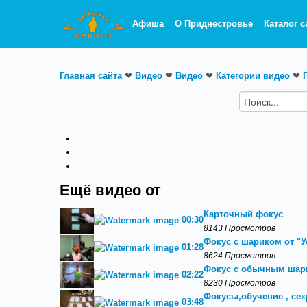
Афиша
О Приднестровье
Каталог с
Главная сайта
❤
Видео
❤
Видео
❤
Категории видео
❤
Ещё видео от
Карточный фокус
00:30
8143 Просмотров
Фокус с шариком от "У
01:28
8624 Просмотров
Фокус с обычным ша
02:22
8230 Просмотров
Фокусы,обучение , се
03:48