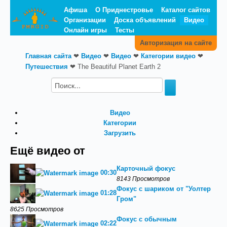
Афиша
О Приднестровье
Каталог сайтов
Организации
Доска объявлений
Видео
Онлайн игры
Тесты
Авторизация на сайте
Главная сайта
❤
Видео
❤
Видео
❤
Категории видео
❤
Путешествия
❤
The Beautiful Planet Earth 2
Видео
Категории
Загрузить
Ещё видео от
Карточный фокус
00:30
8143 Просмотров
Фокус с шариком от "Уолтер
01:28
Гром"
8625 Просмотров
Фокус с обычным
02:22