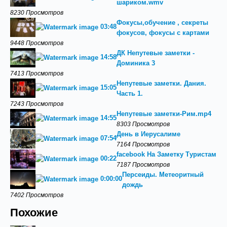
шариком.wmv
8230 Просмотров
Фокусы,обучение , секреты
03:48
фокусов, фокусы с картами
9448 Просмотров
ДК Непутевые заметки -
14:58
Доминика 3
7413 Просмотров
Непутевые заметки. Дания.
15:05
Часть 1.
7243 Просмотров
Непутевые заметки-Рим.mp4
14:55
8303 Просмотров
День в Иерусалиме
07:54
7164 Просмотров
facebook На Заметку Туристам
00:22
7187 Просмотров
Персеиды. Метеоритный
0:00:00
дождь
7402 Просмотров
Похожие