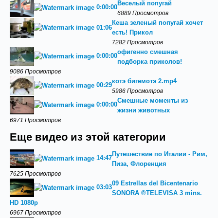
Веселый попугай
0:00:00
6889 Просмотров
Кеша зеленый попугай хочет
01:06
есть! Прикол
7282 Просмотров
офигенно смешная
0:00:00
подборка приколов!
9086 Просмотров
котэ бигемотэ 2.mp4
00:29
5986 Просмотров
Смешные моменты из
0:00:00
жизни животных
6971 Просмотров
Еще видео из этой категории
Путешествие по Италии - Рим,
14:47
Пиза, Флоренция
7625 Просмотров
09 Estrellas del Bicentenario
03:03
SONORA ®TELEVISA 3 mins.
HD 1080p
6967 Просмотров