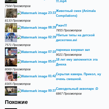
!!!.mp4
7504 Просмотров
Животный смех (Animala
23:33
Compilations)
8133 Просмотров
Ржач!!!
08:39
7855 Просмотров
Убитые типы на детской
02:39
дискотеке.avi
7571 Просмотров
парниша взорвал зал
07:10
9021 Просмотров
18 лет ему запомнится эта
05:07
Днюха
8069 Просмотров
Скрытая камера. Прикол, ну
01:42
очень смешной.
8305 Просмотров
Самодельный аквопарк :D
00:37
6867 Просмотров
Похожие