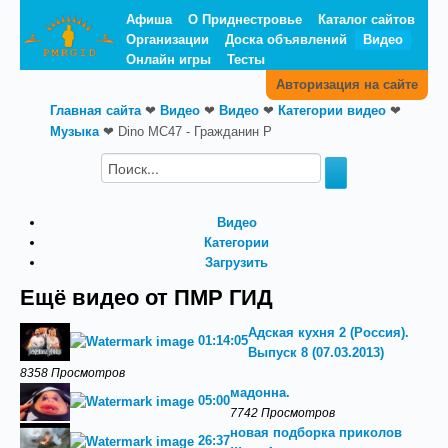
Афиша
О Приднестровье
Каталог сайтов
Организации
Доска объявлений
Видео
Онлайн игры
Тесты
Авторизация на сайте
Главная сайта
❤
Видео
❤
Видео
❤
Категории видео
❤
Музыка
❤
Dino MC47 - Гражданин Р
Видео
Категории
Загрузить
Ещё видео от ПМР ГИД
Адская кухня 2 (Россия).
01:14:05
Выпуск 8 (07.03.2013)
8358 Просмотров
мадонна.
05:00
7742 Просмотров
новая подборка приколов
26:37