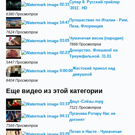
Супер 8. Русский трейлер
02:15
'2011'. HD
6380 Просмотров
Путешествие по Италии - Рим,
14:47
Пиза, Флоренция
7624 Просмотров
Чумачечая весна (пародия)
03:05
7868 Просмотров
Донорство. Флешмоб на
02:23
Триумфальной. 31.01
5447 Просмотров
Жестокий прикол над
0:00:00
девушкой
8404 Просмотров
Еще видео из этой категории
Децл -Слёзы.mpg
03:33
7521 Просмотров
Пугачева Ротару Нас не
04:11
догонят
7569 Просмотров
Потап и Настя - Чумачечая
03:29