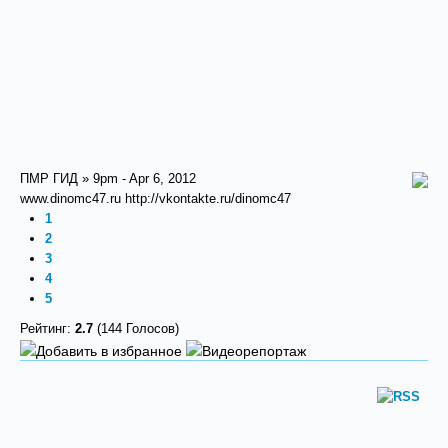
ПМР ГИД » 9pm - Apr 6, 2012
www.dinomc47.ru http://vkontakte.ru/dinomc47
1
2
3
4
5
Рейтинг:
2.7
(144 Голосов)