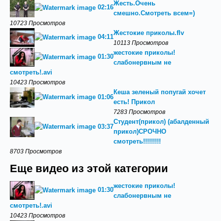
Жесть.Очень
02:16
смешно.Смотреть всем=)
10723 Просмотров
Жестокие приколы.flv
04:11
10113 Просмотров
жестокие приколы!
01:30
слабонервным не
смотреть!.avi
10423 Просмотров
Кеша зеленый попугай хочет
01:06
есть! Прикол
7283 Просмотров
Студент(прикол) (абалденный
03:37
прикол)СРОЧНО
смотреть!!!!!!!!!
8703 Просмотров
Еще видео из этой категории
жестокие приколы!
01:30
слабонервным не
смотреть!.avi
10423 Просмотров