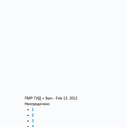
ПМР ГИД » 9am - Feb 13, 2012
Неопределено
1
2
3
4