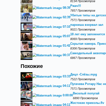
8134 Просмотров
Ржач!!!
08:39
7857 Просмотров
Убитые типы на детско
02:39
7571 Просмотров
парниша взорвал зал
07:10
9021 Просмотров
18 лет ему запомнится
05:07
8069 Просмотров
Скрытая камера. Прик
01:42
8306 Просмотров
Самодельный аквопарк
00:37
6867 Просмотров
Похожие
Децл -Слёзы.mpg
03:33
7522 Просмотров
Пугачева Ротару Нас н
04:11
7571 Просмотров
Веселый попугай
0:00:00
6890 Просмотров
Жестокие приколы.flv
04:11