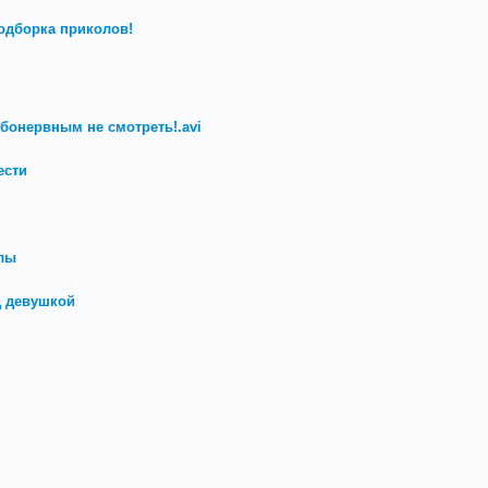
одборка приколов!
бонервным не смотреть!.avi
ести
лы
д девушкой