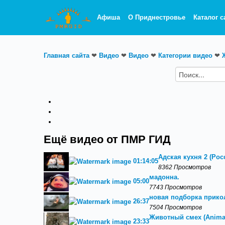
Афиша
О Приднестровье
Каталог с
Главная сайта
❤
Видео
❤
Видео
❤
Категории видео
❤
Ещё видео от ПМР ГИД
Адская кухня 2 (Росс
01:14:05
8362 Просмотров
мадонна.
05:00
7743 Просмотров
новая подборка прикол
26:37
7504 Просмотров
Животный смех (Animal
23:33