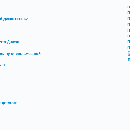
П
П
й дискотеке.avi
П
П
П
П
 эта Днюха
П
П
ол, ну очень смешной.
П
 :D
е догонят