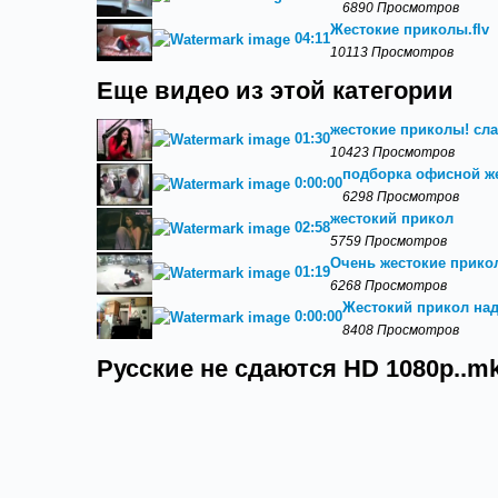
6890 Просмотров
Жестокие приколы.flv
04:11
10113 Просмотров
Еще видео из этой категории
жестокие приколы! сла
01:30
10423 Просмотров
подборка офисной ж
0:00:00
6298 Просмотров
жестокий прикол
02:58
5759 Просмотров
Очень жестокие прико
01:19
6268 Просмотров
Жестокий прикол на
0:00:00
8408 Просмотров
Русские не сдаются HD 1080p..m