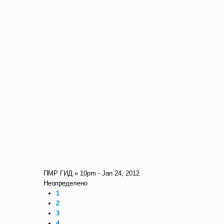
ПМР ГИД » 10pm - Jan 24, 2012
Неопределено
1
2
3
4