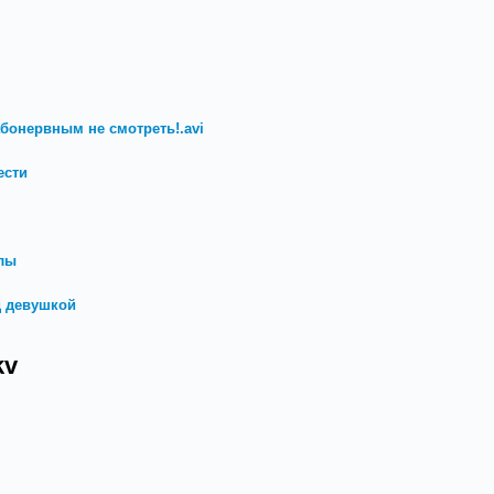
бонервным не смотреть!.avi
ести
лы
д девушкой
kv