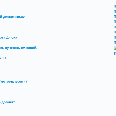
П
П
й дискотеке.avi
П
П
П
П
 эта Днюха
П
П
ол, ну очень смешной.
П
 :D
мотреть всем=)
е догонят