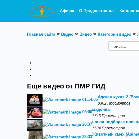
Афиша
О Приднестровье
Каталог с
Главная сайта
❤
Видео
❤
Видео
❤
Категории видео
❤
Ещё видео от ПМР ГИД
Адская кухня 2 (Росс
01:14:05
8362 Просмотров
мадонна.
05:00
7743 Просмотров
новая подборка прикол
26:37
7504 Просмотров
Животный смех (Animal
23:33