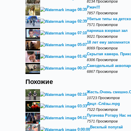
8134 Просмотров
Ржач!!!
08:39
7857 Просмотров
Убитые типы на детско
02:39
7571 Просмотров
парниша взорвал зал
07:10
9021 Просмотров
18 лет ему запомнится
05:07
8069 Просмотров
Скрытая камера. Прик
01:42
8306 Просмотров
Самодельный аквопарк
00:37
6867 Просмотров
Похожие
Жесть.Очень смешно.С
02:16
10723 Просмотров
Децл -Слёзы.mpg
03:33
7522 Просмотров
Пугачева Ротару Нас н
04:11
7571 Просмотров
Веселый попугай
0:00:00