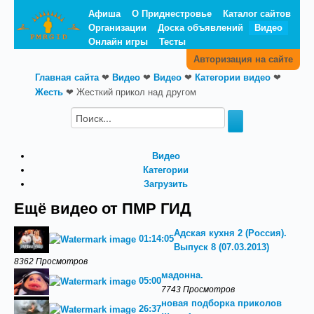
Афиша
О Приднестровье
Каталог сайтов
Организации
Доска объявлений
Видео
Онлайн игры
Тесты
Авторизация на сайте
Главная сайта
❤
Видео
❤
Видео
❤
Категории видео
❤
Жесть
❤
Жесткий прикол над другом
Видео
Категории
Загрузить
Ещё видео от ПМР ГИД
Адская кухня 2 (Россия).
01:14:05
Выпуск 8 (07.03.2013)
8362 Просмотров
мадонна.
05:00
7743 Просмотров
новая подборка приколов
26:37