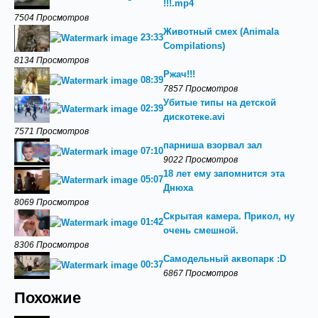
!!!.mp4
7504 Просмотров
Животный смех (Animala
23:33
Compilations)
8134 Просмотров
Ржач!!!
08:39
7857 Просмотров
Убитые типы на детской
02:39
дискотеке.avi
7571 Просмотров
парниша взорвал зал
07:10
9022 Просмотров
18 лет ему запомнится эта
05:07
Днюха
8069 Просмотров
Скрытая камера. Прикол, ну
01:42
очень смешной.
8306 Просмотров
Самодельный аквопарк :D
00:37
6867 Просмотров
Похожие