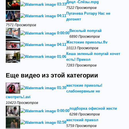
Децл -Слёзы.mpg
03:33
7522 Просмотров
Пугачева Ротару Нас не
04:11
догонят
7571 Просмотров
Веселый попугай
0:00:00
6890 Просмотров
Жестокие приколы.flv
04:11
10113 Просмотров
Кеша зеленый попугай хочет
01:06
есть! Прикол
7283 Просмотров
Еще видео из этой категории
жестокие приколы!
01:30
слабонервным не
смотреть!.avi
10423 Просмотров
подборка офисной жести
0:00:00
6298 Просмотров
жестокий прикол
02:58
5759 Просмотров