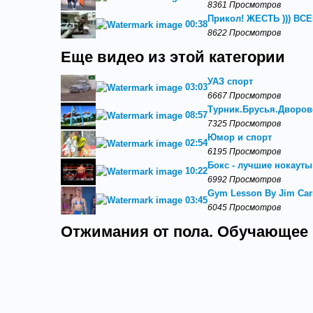
8361 Просмотров
Прикол! ЖЕСТЬ ))) В
00:38
8622 Просмотров
Еще видео из этой категории
УАЗ спорт
03:03
6667 Просмотров
Турник.Брусья.Дворово
08:57
7325 Просмотров
Юмор и спорт
02:54
6195 Просмотров
Бокс - лучшие нокауты
10:22
6992 Просмотров
Gym Lesson By Jim Carr
03:45
6045 Просмотров
Отжимания от пола. Обучающее 