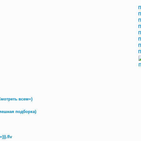
П
П
П
П
П
П
П
П
П
мотреть всем=)
мешная подборка)
)).flv