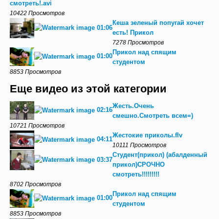
смотреть!.avi
10422 Просмотров
Кеша зеленый попугай хочет
01:06
есть! Прикол
7278 Просмотров
Прикол над спящим
01:00
студентом
8853 Просмотров
Еще видео из этой категории
Жесть.Очень
02:16
смешно.Смотреть всем=)
10721 Просмотров
Жестокие приколы.flv
04:11
10111 Просмотров
Студент(прикол) (абалденный
03:37
прикол)СРОЧНО
смотреть!!!!!!!!!
8702 Просмотров
Прикол над спящим
01:00
студентом
8853 Просмотров