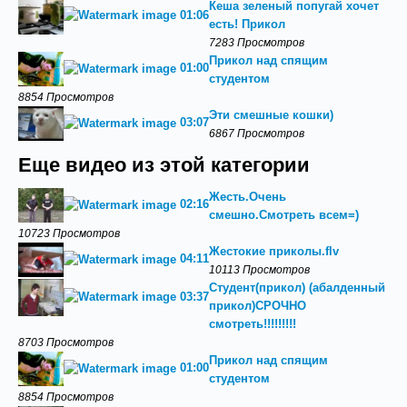
Кеша зеленый попугай хочет
01:06
есть! Прикол
7283 Просмотров
Прикол над спящим
01:00
студентом
8854 Просмотров
Эти смешные кошки)
03:07
6867 Просмотров
Еще видео из этой категории
Жесть.Очень
02:16
смешно.Смотреть всем=)
10723 Просмотров
Жестокие приколы.flv
04:11
10113 Просмотров
Студент(прикол) (абалденный
03:37
прикол)СРОЧНО
смотреть!!!!!!!!!
8703 Просмотров
Прикол над спящим
01:00
студентом
8854 Просмотров