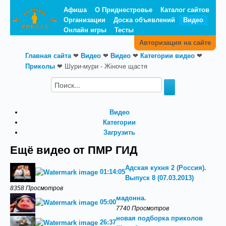
Афиша
О Приднестровье
Каталог сайтов
Организации
Доска объявлений
Видео
Онлайн игры
Тесты
Авторизация на сайте
Главная сайта
❤
Видео
❤
Видео
❤
Категории видео
❤
Приколы
❤
Шури-мури - Жіноче щастя
Видео
Категории
Загрузить
Ещё видео от ПМР ГИД
Адская кухня 2 (Россия).
01:14:05
Выпуск 8 (07.03.2013)
8358 Просмотров
мадонна.
05:00
7740 Просмотров
новая подборка приколов
26:37