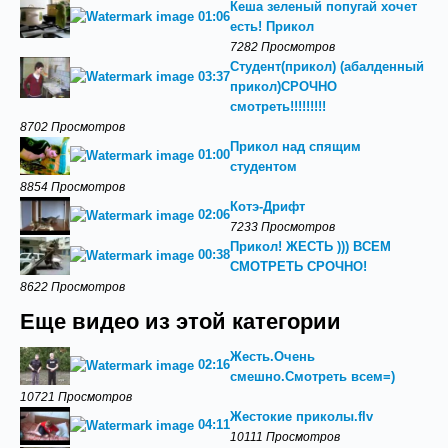
Кеша зеленый попугай хочет
01:06
есть! Прикол
7282 Просмотров
Студент(прикол) (абалденный
03:37
прикол)СРОЧНО
смотреть!!!!!!!!!
8702 Просмотров
Прикол над спящим
01:00
студентом
8854 Просмотров
Котэ-Дрифт
02:06
7233 Просмотров
Прикол! ЖЕСТЬ ))) ВСЕМ
00:38
СМОТРЕТЬ СРОЧНО!
8622 Просмотров
Еще видео из этой категории
Жесть.Очень
02:16
смешно.Смотреть всем=)
10721 Просмотров
Жестокие приколы.flv
04:11
10111 Просмотров