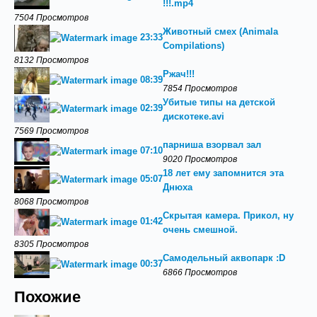
!!!.mp4
7504 Просмотров
Животный смех (Animala
23:33
Compilations)
8132 Просмотров
Ржач!!!
08:39
7854 Просмотров
Убитые типы на детской
02:39
дискотеке.avi
7569 Просмотров
парниша взорвал зал
07:10
9020 Просмотров
18 лет ему запомнится эта
05:07
Днюха
8068 Просмотров
Скрытая камера. Прикол, ну
01:42
очень смешной.
8305 Просмотров
Самодельный аквопарк :D
00:37
6866 Просмотров
Похожие