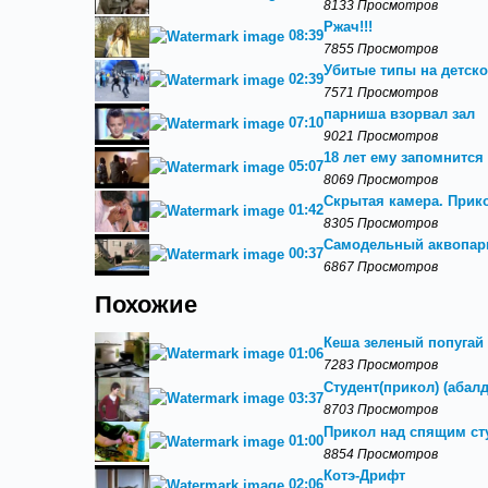
8133 Просмотров
Ржач!!!
08:39
7855 Просмотров
Убитые типы на детско
02:39
7571 Просмотров
парниша взорвал зал
07:10
9021 Просмотров
18 лет ему запомнится
05:07
8069 Просмотров
Скрытая камера. Прик
01:42
8305 Просмотров
Самодельный аквопарк
00:37
6867 Просмотров
Похожие
Кеша зеленый попугай 
01:06
7283 Просмотров
Студент(прикол) (абал
03:37
8703 Просмотров
Прикол над спящим ст
01:00
8854 Просмотров
Котэ-Дрифт
02:06