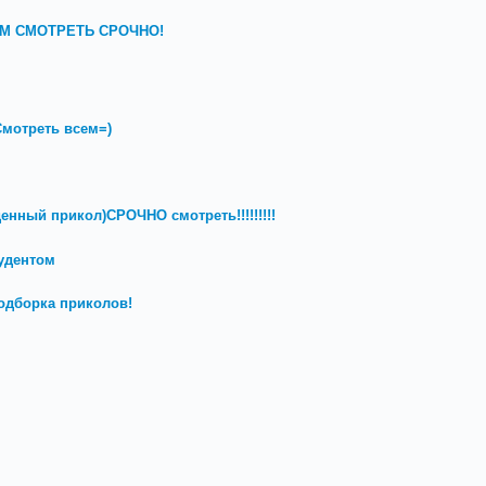
СЕМ СМОТРЕТЬ СРОЧНО!
мотреть всем=)
денный прикол)СРОЧНО смотреть!!!!!!!!!
удентом
одборка приколов!