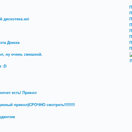
П
П
й дискотеке.avi
П
П
П
П
 эта Днюха
П
П
ол, ну очень смешной.
П
 :D
хочет есть! Прикол
денный прикол)СРОЧНО смотреть!!!!!!!!!
удентом