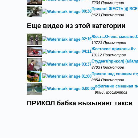
7234 Просмотров
Прикол! ЖЕСТЬ ))) В
00:38
8623 Просмотров
Еще видео из этой категории
Жесть.Очень смешно.С
02:16
10723 Просмотров
Жестокие приколы.flv
04:11
10112 Просмотров
Студент(прикол) (абал
03:37
8703 Просмотров
Прикол над спящим ст
01:00
8854 Просмотров
офигенно смешная п
0:00:00
9086 Просмотров
ПРИКОЛ бабка вызывает такси