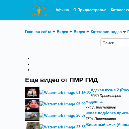
Афиша
О Приднестровье
Каталог с
Главная сайта
❤
Видео
❤
Видео
❤
Категории видео
❤
Ещё видео от ПМР ГИД
Адская кухня 2 (Росс
01:14:05
8360 Просмотров
мадонна.
05:00
7743 Просмотров
новая подборка прикол
26:37
7504 Просмотров
Животный смех (Animal
23:33