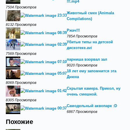
!!!.mp4
7504 Просмотров
Животный смех (Animala
23:33
Compilations)
8132 Просмотров
Ржач!!!
08:39
7854 Просмотров
Убитые типы на детской
02:39
дискотеке.avi
7569 Просмотров
парниша взорвал зал
07:10
9020 Просмотров
18 лет ему запомнится эта
05:07
Днюха
8069 Просмотров
Скрытая камера. Прикол, ну
01:42
очень смешной.
8305 Просмотров
Самодельный аквопарк :D
00:37
6867 Просмотров
Похожие