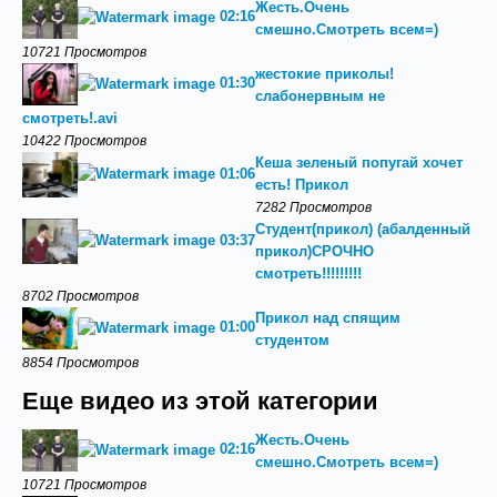
Жесть.Очень
02:16
смешно.Смотреть всем=)
10721 Просмотров
жестокие приколы!
01:30
слабонервным не
смотреть!.avi
10422 Просмотров
Кеша зеленый попугай хочет
01:06
есть! Прикол
7282 Просмотров
Студент(прикол) (абалденный
03:37
прикол)СРОЧНО
смотреть!!!!!!!!!
8702 Просмотров
Прикол над спящим
01:00
студентом
8854 Просмотров
Еще видео из этой категории
Жесть.Очень
02:16
смешно.Смотреть всем=)
10721 Просмотров