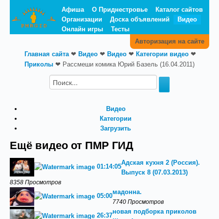
Афиша
О Приднестровье
Каталог сайтов
Организации
Доска объявлений
Видео
Онлайн игры
Тесты
Авторизация на сайте
Главная сайта
❤
Видео
❤
Видео
❤
Категории видео
❤
Приколы
❤
Рассмеши комика Юрий Базель (16.04.2011)
Видео
Категории
Загрузить
Ещё видео от ПМР ГИД
Адская кухня 2 (Россия).
01:14:05
Выпуск 8 (07.03.2013)
8358 Просмотров
мадонна.
05:00
7740 Просмотров
новая подборка приколов
26:37