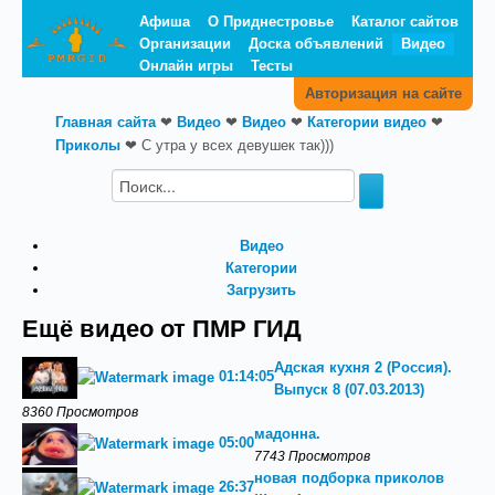
Афиша
О Приднестровье
Каталог сайтов
Организации
Доска объявлений
Видео
Онлайн игры
Тесты
Авторизация на сайте
Главная сайта
❤
Видео
❤
Видео
❤
Категории видео
❤
Приколы
❤
С утра у всех девушек так)))
Видео
Категории
Загрузить
Ещё видео от ПМР ГИД
Адская кухня 2 (Россия).
01:14:05
Выпуск 8 (07.03.2013)
8360 Просмотров
мадонна.
05:00
7743 Просмотров
новая подборка приколов
26:37