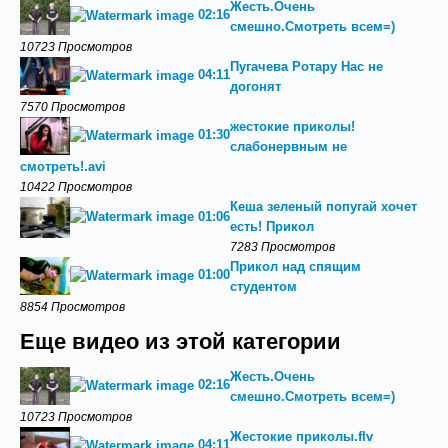
Жесть.Очень
02:16
смешно.Смотреть всем=)
10723 Просмотров
Пугачева Ротару Нас не
04:11
догонят
7570 Просмотров
жестокие приколы!
01:30
слабонервным не
смотреть!.avi
10422 Просмотров
Кеша зеленый попугай хочет
01:06
есть! Прикол
7283 Просмотров
Прикол над спящим
01:00
студентом
8854 Просмотров
Еще видео из этой категории
Жесть.Очень
02:16
смешно.Смотреть всем=)
10723 Просмотров
Жестокие приколы.flv
04:11