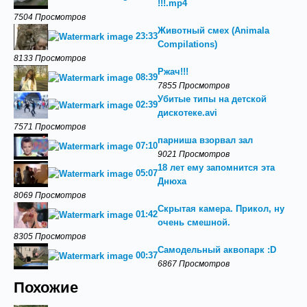
!!!.mp4
7504 Просмотров
Животный смех (Animala
23:33
Compilations)
8133 Просмотров
Ржач!!!
08:39
7855 Просмотров
Убитые типы на детской
02:39
дискотеке.avi
7571 Просмотров
парниша взорвал зал
07:10
9021 Просмотров
18 лет ему запомнится эта
05:07
Днюха
8069 Просмотров
Скрытая камера. Прикол, ну
01:42
очень смешной.
8305 Просмотров
Самодельный аквопарк :D
00:37
6867 Просмотров
Похожие