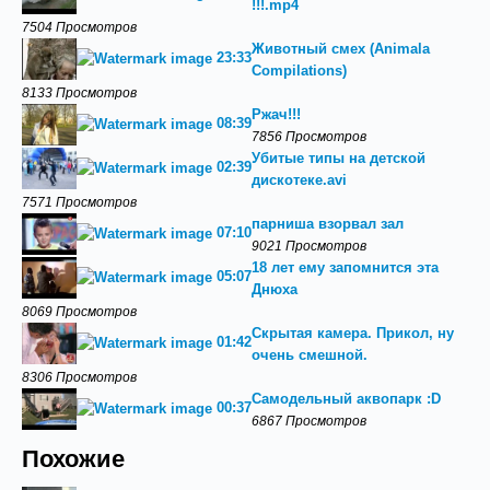
!!!.mp4
7504 Просмотров
Животный смех (Animala
23:33
Compilations)
8133 Просмотров
Ржач!!!
08:39
7856 Просмотров
Убитые типы на детской
02:39
дискотеке.avi
7571 Просмотров
парниша взорвал зал
07:10
9021 Просмотров
18 лет ему запомнится эта
05:07
Днюха
8069 Просмотров
Скрытая камера. Прикол, ну
01:42
очень смешной.
8306 Просмотров
Самодельный аквопарк :D
00:37
6867 Просмотров
Похожие