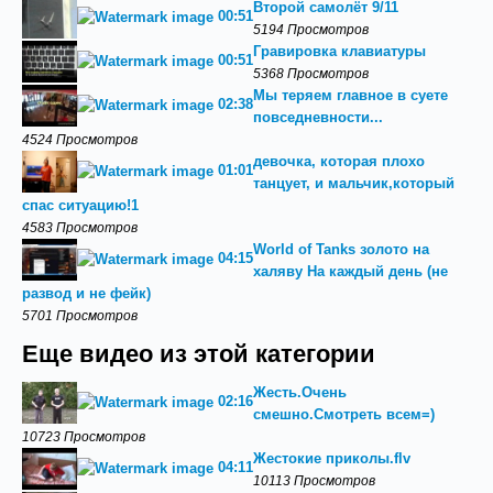
Второй самолёт 9/11
00:51
5194 Просмотров
Гравировка клавиатуры
00:51
5368 Просмотров
Мы теряем главное в суете
02:38
повседневности...
4524 Просмотров
девочка, которая плохо
01:01
танцует, и мальчик,который
спас ситуацию!1
4583 Просмотров
World of Tanks золото на
04:15
халяву На каждый день (не
развод и не фейк)
5701 Просмотров
Еще видео из этой категории
Жесть.Очень
02:16
смешно.Смотреть всем=)
10723 Просмотров
Жестокие приколы.flv
04:11
10113 Просмотров