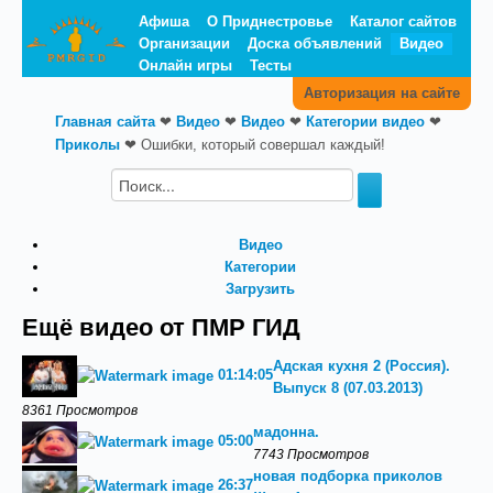
Афиша
О Приднестровье
Каталог сайтов
Организации
Доска объявлений
Видео
Онлайн игры
Тесты
Авторизация на сайте
Главная сайта
❤
Видео
❤
Видео
❤
Категории видео
❤
Приколы
❤
Ошибки, который совершал каждый!
Видео
Категории
Загрузить
Ещё видео от ПМР ГИД
Адская кухня 2 (Россия).
01:14:05
Выпуск 8 (07.03.2013)
8361 Просмотров
мадонна.
05:00
7743 Просмотров
новая подборка приколов
26:37