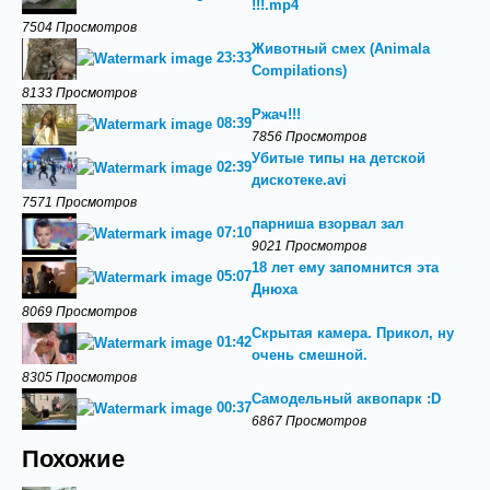
!!!.mp4
7504 Просмотров
Животный смех (Animala
23:33
Compilations)
8133 Просмотров
Ржач!!!
08:39
7856 Просмотров
Убитые типы на детской
02:39
дискотеке.avi
7571 Просмотров
парниша взорвал зал
07:10
9021 Просмотров
18 лет ему запомнится эта
05:07
Днюха
8069 Просмотров
Скрытая камера. Прикол, ну
01:42
очень смешной.
8305 Просмотров
Самодельный аквопарк :D
00:37
6867 Просмотров
Похожие