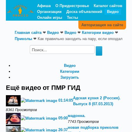
Афиша
О Приднестровье
Каталог сайтов
Организации
Доска объявлений
Видео
Онлайн игры
Тесты
Авторизация на сайте
Главная сайта
❤
Видео
❤
Видео
❤
Категории видео
❤
Приколы
❤
Как правильно заходить на пару, если опоздал
Видео
Категории
Загрузить
Ещё видео от ПМР ГИД
Адская кухня 2 (Россия).
01:14:05
Выпуск 8 (07.03.2013)
8361 Просмотров
мадонна.
05:00
7743 Просмотров
новая подборка приколов
26:37