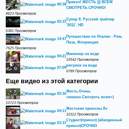
Прикол! ЖЕСТЬ ))) ВСЕМ
00:38
СМОТРЕТЬ СРОЧНО!
8623 Просмотров
Супер 8. Русский трейлер
02:15
'2011'. HD
6381 Просмотров
Путешествие по Италии - Рим,
14:47
Пиза, Флоренция
7625 Просмотров
Маникюр на воде
04:21
10542 Просмотров
рисунки на воде
07:09
6789 Просмотров
Еще видео из этой категории
Жесть.Очень
02:16
смешно.Смотреть всем=)
10723 Просмотров
Жестокие приколы.flv
04:11
10112 Просмотров
Студент(прикол) (абалденный
03:37
прикол)СРОЧНО