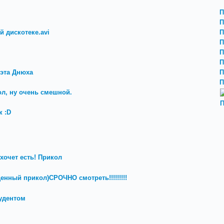
П
П
й дискотеке.avi
П
П
П
П
 эта Днюха
П
П
ол, ну очень смешной.
П
 :D
хочет есть! Прикол
денный прикол)СРОЧНО смотреть!!!!!!!!!
удентом