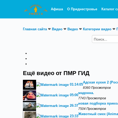
Афиша
О Приднестровье
Каталог с
Главная сайта
❤
Видео
❤
Видео
❤
Категории видео
❤
Ещё видео от ПМР ГИД
Адская кухня 2 (Росс
01:14:05
8360 Просмотров
мадонна.
05:00
7743 Просмотров
новая подборка прикол
26:37
7504 Просмотров
Животный смех (Animal
23:33