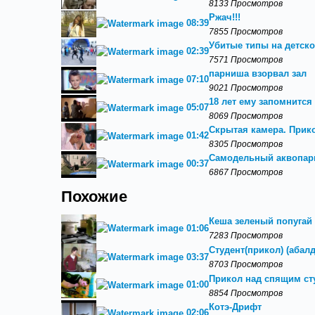
8133 Просмотров
Ржач!!!
08:39
7855 Просмотров
Убитые типы на детско
02:39
7571 Просмотров
парниша взорвал зал
07:10
9021 Просмотров
18 лет ему запомнится
05:07
8069 Просмотров
Скрытая камера. Прик
01:42
8305 Просмотров
Самодельный аквопарк
00:37
6867 Просмотров
Похожие
Кеша зеленый попугай 
01:06
7283 Просмотров
Студент(прикол) (абал
03:37
8703 Просмотров
Прикол над спящим ст
01:00
8854 Просмотров
Котэ-Дрифт
02:06