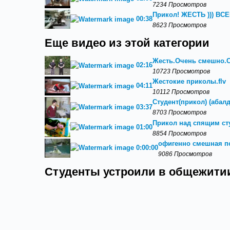
7234 Просмотров
Прикол! ЖЕСТЬ ))) В
00:38
8623 Просмотров
Еще видео из этой категории
Жесть.Очень смешно.С
02:16
10723 Просмотров
Жестокие приколы.flv
04:11
10112 Просмотров
Студент(прикол) (абал
03:37
8703 Просмотров
Прикол над спящим ст
01:00
8854 Просмотров
офигенно смешная п
0:00:00
9086 Просмотров
Студенты устроили в общежитии 