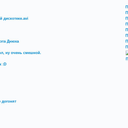
П
П
й дискотеке.avi
П
П
П
П
 эта Днюха
П
П
ол, ну очень смешной.
П
 :D
е догонят