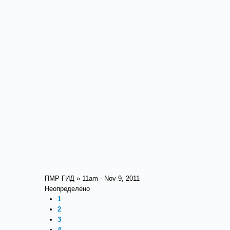
ПМР ГИД » 11am - Nov 9, 2011
Неопределено
1
2
3
4