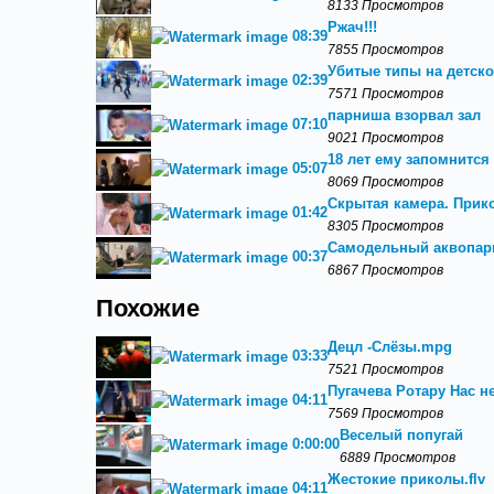
8133 Просмотров
Ржач!!!
08:39
7855 Просмотров
Убитые типы на детско
02:39
7571 Просмотров
парниша взорвал зал
07:10
9021 Просмотров
18 лет ему запомнится
05:07
8069 Просмотров
Скрытая камера. Прик
01:42
8305 Просмотров
Самодельный аквопарк
00:37
6867 Просмотров
Похожие
Децл -Слёзы.mpg
03:33
7521 Просмотров
Пугачева Ротару Нас н
04:11
7569 Просмотров
Веселый попугай
0:00:00
6889 Просмотров
Жестокие приколы.flv
04:11