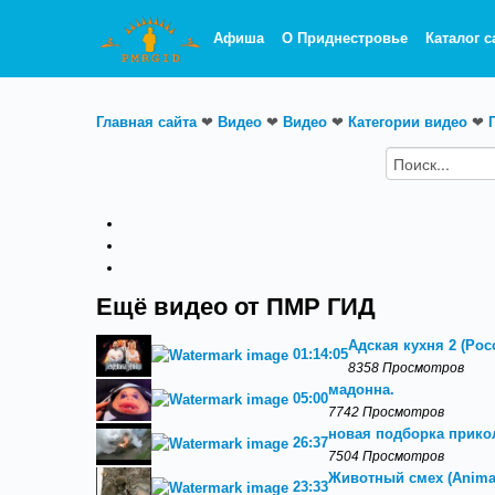
Афиша
О Приднестровье
Каталог с
Главная сайта
❤
Видео
❤
Видео
❤
Категории видео
❤
Ещё видео от ПМР ГИД
Адская кухня 2 (Росс
01:14:05
8358 Просмотров
мадонна.
05:00
7742 Просмотров
новая подборка прикол
26:37
7504 Просмотров
Животный смех (Animal
23:33