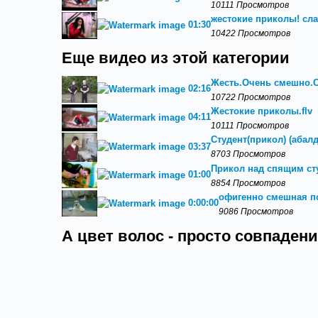
10111 Просмотров
жестокие приколы! сла
01:30
10422 Просмотров
Еще видео из этой категории
Жесть.Очень смешно.С
02:16
10722 Просмотров
Жестокие приколы.flv
04:11
10111 Просмотров
Студент(прикол) (абал
03:37
8703 Просмотров
Прикол над спящим ст
01:00
8854 Просмотров
офигенно смешная п
0:00:00
9086 Просмотров
А цвет волос - просто совпадени