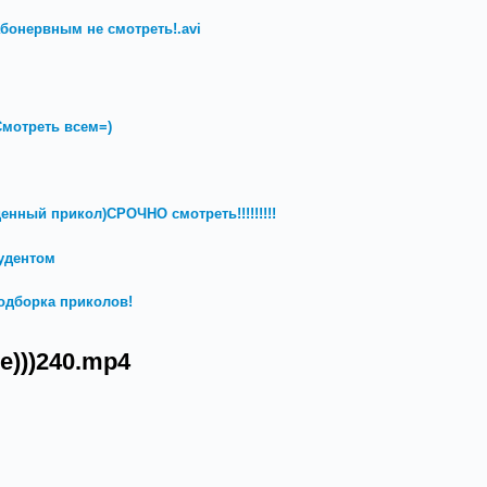
бонервным не смотреть!.avi
мотреть всем=)
денный прикол)СРОЧНО смотреть!!!!!!!!!
удентом
одборка приколов!
е)))240.mp4