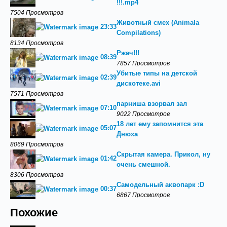
!!!.mp4
7504 Просмотров
Животный смех (Animala
23:33
Compilations)
8134 Просмотров
Ржач!!!
08:39
7857 Просмотров
Убитые типы на детской
02:39
дискотеке.avi
7571 Просмотров
парниша взорвал зал
07:10
9022 Просмотров
18 лет ему запомнится эта
05:07
Днюха
8069 Просмотров
Скрытая камера. Прикол, ну
01:42
очень смешной.
8306 Просмотров
Самодельный аквопарк :D
00:37
6867 Просмотров
Похожие