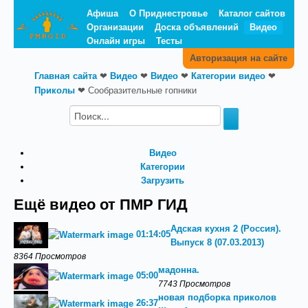
Афиша
О Приднестровье
Каталог сайтов
Организации
Доска объявлений
Видео
Онлайн игры
Тесты
Авторизация на сайте
Главная сайта
❤
Видео
❤
Видео
❤
Категории видео
❤
Приколы
❤
Сообразительные гопники
Видео
Категории
Загрузить
Ещё видео от ПМР ГИД
Адская кухня 2 (Россия).
01:14:05
Выпуск 8 (07.03.2013)
8364 Просмотров
мадонна.
05:00
7743 Просмотров
новая подборка приколов
26:37