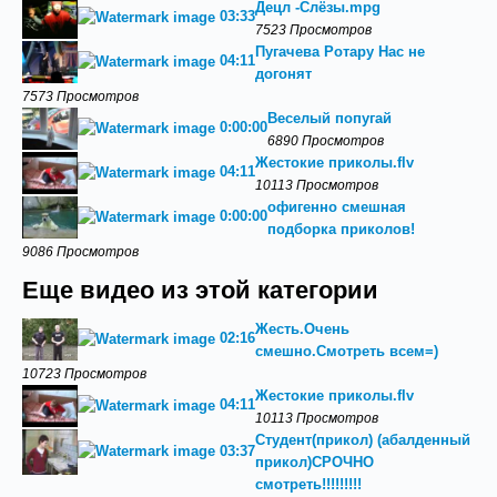
Децл -Слёзы.mpg
03:33
7523 Просмотров
Пугачева Ротару Нас не
04:11
догонят
7573 Просмотров
Веселый попугай
0:00:00
6890 Просмотров
Жестокие приколы.flv
04:11
10113 Просмотров
офигенно смешная
0:00:00
подборка приколов!
9086 Просмотров
Еще видео из этой категории
Жесть.Очень
02:16
смешно.Смотреть всем=)
10723 Просмотров
Жестокие приколы.flv
04:11
10113 Просмотров
Студент(прикол) (абалденный
03:37
прикол)СРОЧНО
смотреть!!!!!!!!!