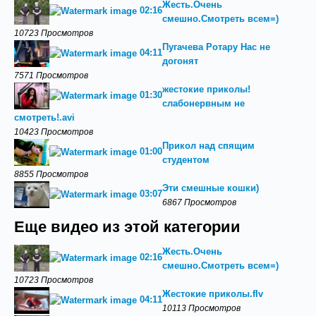
Жесть.Очень
02:16
смешно.Смотреть всем=)
10723 Просмотров
Пугачева Ротару Нас не
04:11
догонят
7571 Просмотров
жестокие приколы!
01:30
слабонервным не
смотреть!.avi
10423 Просмотров
Прикол над спящим
01:00
студентом
8855 Просмотров
Эти смешные кошки)
03:07
6867 Просмотров
Еще видео из этой категории
Жесть.Очень
02:16
смешно.Смотреть всем=)
10723 Просмотров
Жестокие приколы.flv
04:11
10113 Просмотров