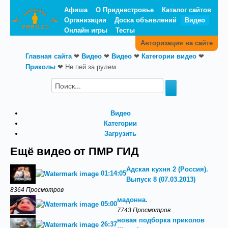
Афиша
О Приднестровье
Каталог сайтов
Организации
Доска объявлений
Видео
Онлайн игры
Тесты
Авторизация на сайте
Главная сайта
❤
Видео
❤
Видео
❤
Категории видео
❤
Приколы
❤
Не пей за рулем
Видео
Категории
Загрузить
Ещё видео от ПМР ГИД
Адская кухня 2 (Россия).
01:14:05
Выпуск 8 (07.03.2013)
8364 Просмотров
мадонна.
05:00
7743 Просмотров
новая подборка приколов
26:37