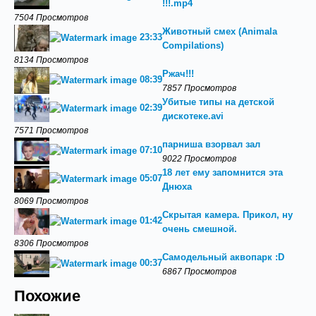
!!!.mp4
7504 Просмотров
Животный смех (Animala
23:33
Compilations)
8134 Просмотров
Ржач!!!
08:39
7857 Просмотров
Убитые типы на детской
02:39
дискотеке.avi
7571 Просмотров
парниша взорвал зал
07:10
9022 Просмотров
18 лет ему запомнится эта
05:07
Днюха
8069 Просмотров
Скрытая камера. Прикол, ну
01:42
очень смешной.
8306 Просмотров
Самодельный аквопарк :D
00:37
6867 Просмотров
Похожие