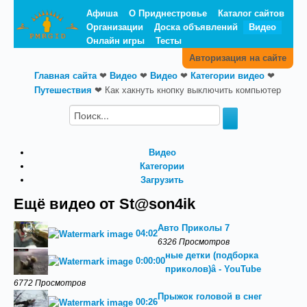
Афиша
О Приднестровье
Каталог сайтов
Организации
Доска объявлений
Видео
Онлайн игры
Тесты
Авторизация на сайте
Главная сайта
❤
Видео
❤
Видео
❤
Категории видео
❤
Путешествия
❤
Как хакнуть кнопку выключить компьютер
Видео
Категории
Загрузить
Ещё видео от St@son4ik
Авто Приколы 7
04:02
6326 Просмотров
ные детки (подборка
0:00:00
приколов)‬â - YouTube
6772 Просмотров
Прыжок головой в снег
00:26