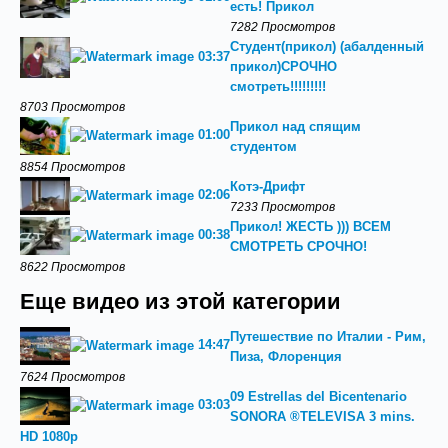
есть! Прикол
7282 Просмотров
Студент(прикол) (абалденный
03:37
прикол)СРОЧНО
смотреть!!!!!!!!!
8703 Просмотров
Прикол над спящим
01:00
студентом
8854 Просмотров
Котэ-Дрифт
02:06
7233 Просмотров
Прикол! ЖЕСТЬ ))) ВСЕМ
00:38
СМОТРЕТЬ СРОЧНО!
8622 Просмотров
Еще видео из этой категории
Путешествие по Италии - Рим,
14:47
Пиза, Флоренция
7624 Просмотров
09 Estrellas del Bicentenario
03:03
SONORA ®TELEVISA 3 mins.
HD 1080p