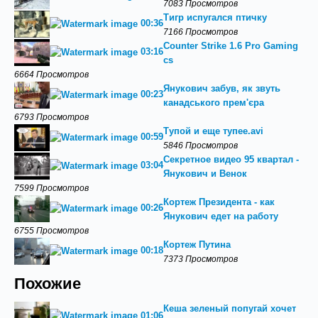
7083 Просмотров
Тигр испугался птичку
00:36
7166 Просмотров
Counter Strike 1.6 Pro Gaming
03:16
cs
6664 Просмотров
Янукович забув, як звуть
00:23
канадського прем'єра
6793 Просмотров
Тупой и еще тупее.avi
00:59
5846 Просмотров
Секретное видео 95 квартал -
03:04
Янукович и Венок
7599 Просмотров
Кортеж Президента - как
00:26
Янукович едет на работу
6755 Просмотров
Кортеж Путина
00:18
7373 Просмотров
Похожие
Кеша зеленый попугай хочет
01:06