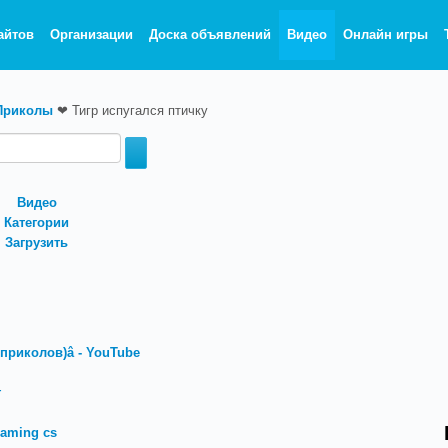
айтов
Организации
Доска объявлений
Видео
Онлайн игры
Приколы
❤
Тигр испугался птичку
Видео
Категории
Загрузить
риколов)‬â - YouTube
г
Gaming cs