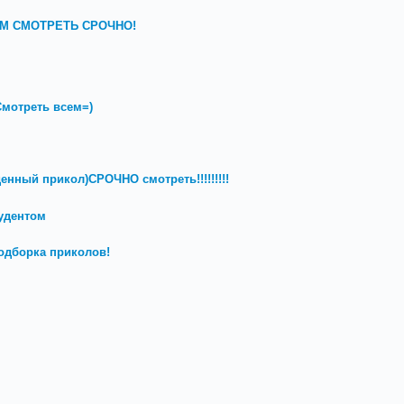
СЕМ СМОТРЕТЬ СРОЧНО!
мотреть всем=)
денный прикол)СРОЧНО смотреть!!!!!!!!!
удентом
одборка приколов!