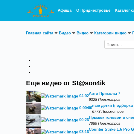
Афиша
О Приднестровье
Каталог с
Главная сайта
❤
Видео
❤
Видео
❤
Категории видео
❤
Ещё видео от St@son4ik
Авто Приколы 7
04:02
6328 Просмотров
ные детки (подборка п
0:00:00
6773 Просмотров
Прыжок головой в сне
00:26
7089 Просмотров
Counter Strike 1.6 Pro 
03:16