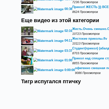
7236 Просмотров
Прикол! ЖЕСТЬ ))) В
00:38
8624 Просмотров
Еще видео из этой категории
Жесть.Очень смешно.С
02:16
10723 Просмотров
Жестокие приколы.flv
04:11
10113 Просмотров
Студент(прикол) (абал
03:37
8703 Просмотров
Прикол над спящим ст
01:00
8855 Просмотров
офигенно смешная п
0:00:00
9086 Просмотров
Тигр испугался птичку