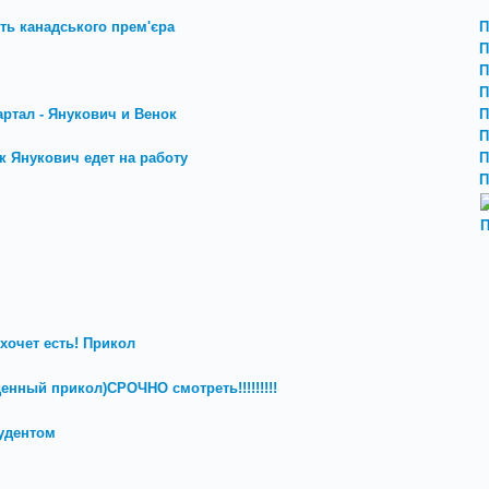
уть канадського прем'єра
П
П
П
П
артал - Янукович и Венок
П
П
ак Янукович едет на работу
П
П
П
хочет есть! Прикол
денный прикол)СРОЧНО смотреть!!!!!!!!!
удентом