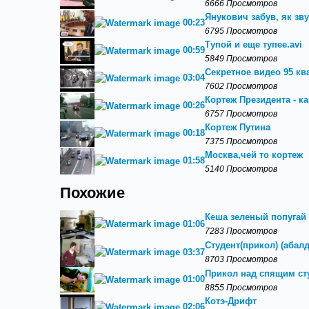
6666 Просмотров
Янукович забув, як зв
00:23
6795 Просмотров
Тупой и еще тупее.avi
00:59
5849 Просмотров
Секретное видео 95 кв
03:04
7602 Просмотров
Кортеж Президента - к
00:26
6757 Просмотров
Кортеж Путина
00:18
7375 Просмотров
Москва,чей то кортеж
01:58
5140 Просмотров
Похожие
Кеша зеленый попугай 
01:06
7283 Просмотров
Студент(прикол) (абал
03:37
8703 Просмотров
Прикол над спящим ст
01:00
8855 Просмотров
Котэ-Дрифт
02:06