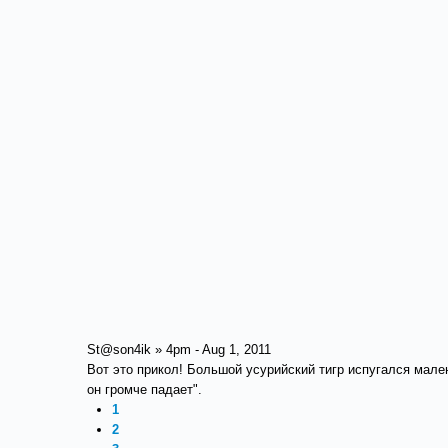
St@son4ik » 4pm - Aug 1, 2011
Вот это прикол! Большой усурийский тигр испугался мал
он громче падает".
1
2