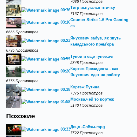
7086 Просмотров
Тигр испугался птичку
00:36
7167 Просмотров
Counter Strike 1.6 Pro Gaming
03:16
cs
6666 Просмотров
Янукович забув, як звуть
00:23
канадського прем'єра
6795 Просмотров
Тупой и еще тупее.avi
00:59
5848 Просмотров
Кортеж Президента - как
00:26
Янукович едет на работу
6756 Просмотров
Кортеж Путина
00:18
7375 Просмотров
Москва,чей то кортеж
01:58
5140 Просмотров
Похожие
Децл -Слёзы.mpg
03:33
7522 Просмотров