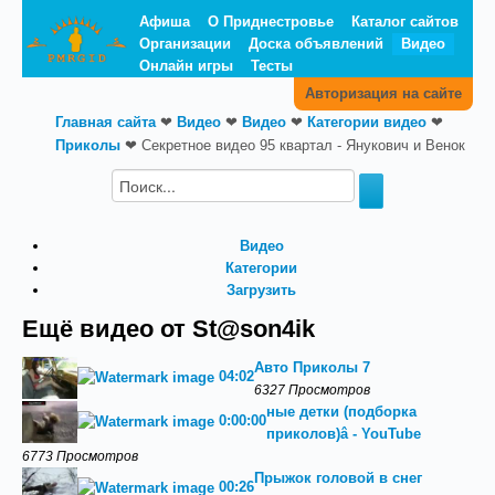
Афиша
О Приднестровье
Каталог сайтов
Организации
Доска объявлений
Видео
Онлайн игры
Тесты
Авторизация на сайте
Главная сайта
❤
Видео
❤
Видео
❤
Категории видео
❤
Приколы
❤
Секретное видео 95 квартал - Янукович и Венок
Видео
Категории
Загрузить
Ещё видео от St@son4ik
Авто Приколы 7
04:02
6327 Просмотров
ные детки (подборка
0:00:00
приколов)‬â - YouTube
6773 Просмотров
Прыжок головой в снег
00:26