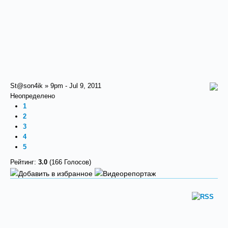
St@son4ik » 9pm - Jul 9, 2011
Неопределено
1
2
3
4
5
Рейтинг:
3.0
(166 Голосов)