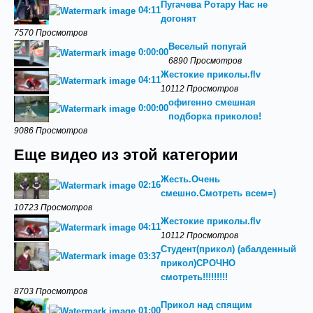
Пугачева Ротару Нас не
04:11
догонят
7570 Просмотров
Веселый попугай
0:00:00
6890 Просмотров
Жестокие приколы.flv
04:11
10112 Просмотров
офигенно смешная
0:00:00
подборка приколов!
9086 Просмотров
Еще видео из этой категории
Жесть.Очень
02:16
смешно.Смотреть всем=)
10723 Просмотров
Жестокие приколы.flv
04:11
10112 Просмотров
Студент(прикол) (абалденный
03:37
прикол)СРОЧНО
смотреть!!!!!!!!!
8703 Просмотров
Прикол над спящим
01:00