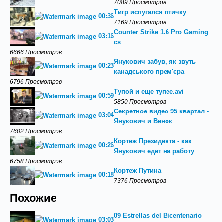
7089 Просмотров
Тигр испугался птичку
00:36
7169 Просмотров
Counter Strike 1.6 Pro Gaming
03:16
cs
6666 Просмотров
Янукович забув, як звуть
00:23
канадського прем'єра
6796 Просмотров
Тупой и еще тупее.avi
00:59
5850 Просмотров
Секретное видео 95 квартал -
03:04
Янукович и Венок
7602 Просмотров
Кортеж Президента - как
00:26
Янукович едет на работу
6758 Просмотров
Кортеж Путина
00:18
7376 Просмотров
Похожие
09 Estrellas del Bicentenario
03:03