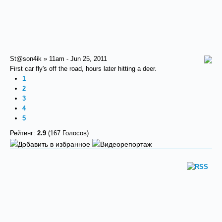
St@son4ik » 11am - Jun 25, 2011
First car fly's off the road, hours later hitting a deer.
1
2
3
4
5
Рейтинг:
2.9
(167 Голосов)