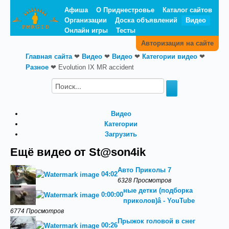
Афиша
О Приднестровье
Каталог сайтов
Организации
Доска объявлений
Видео
Онлайн игры
Тесты
Авторизация на сайте
Главная сайта
❤
Видео
❤
Видео
❤
Категории видео
❤
Разное
❤
Evolution IX MR accident
Видео
Категории
Загрузить
Ещё видео от St@son4ik
Авто Приколы 7
04:02
6328 Просмотров
ные детки (подборка
0:00:00
приколов)‬â - YouTube
6774 Просмотров
Прыжок головой в снег
00:26