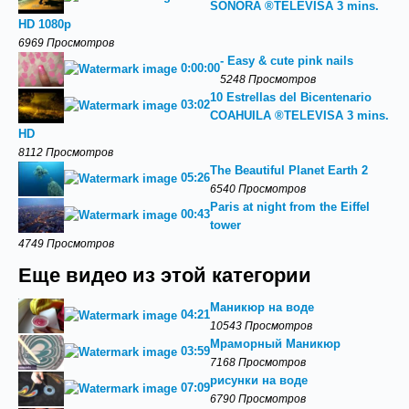
SONORA ®TELEVISA 3 mins.
HD 1080p
6969 Просмотров
- Easy & cute pink nails
0:00:00
5248 Просмотров
10 Estrellas del Bicentenario
03:02
COAHUILA ®TELEVISA 3 mins.
HD
8112 Просмотров
The Beautiful Planet Earth 2
05:26
6540 Просмотров
Paris at night from the Eiffel
00:43
tower
4749 Просмотров
Еще видео из этой категории
Маникюр на воде
04:21
10543 Просмотров
Мраморный Маникюр
03:59
7168 Просмотров
рисунки на воде
07:09
6790 Просмотров