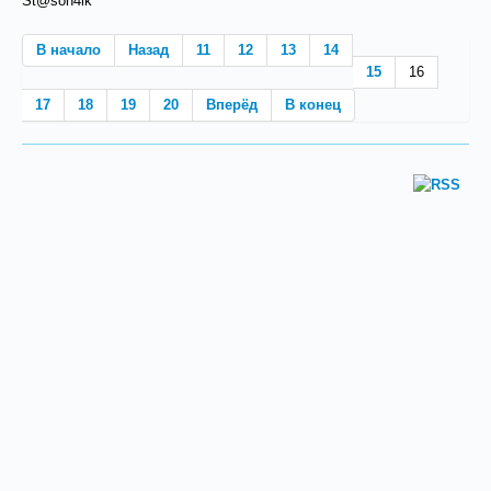
St@son4ik
В начало
Назад
11
12
13
14
15
16
17
18
19
20
Вперёд
В конец