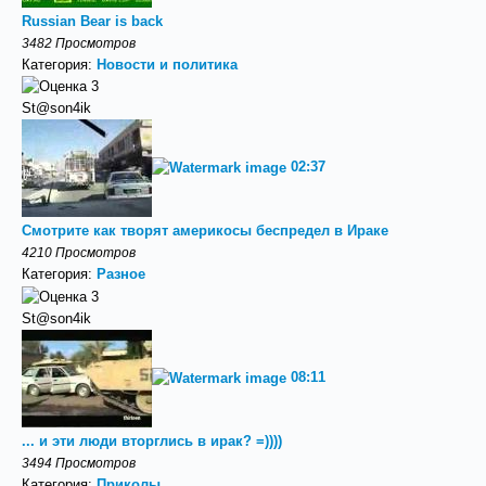
Russian Bear is back
3482 Просмотров
Категория:
Новости и политика
St@son4ik
02:37
Смотрите как творят америкосы беспредел в Ираке
4210 Просмотров
Категория:
Разное
St@son4ik
08:11
... и эти люди вторглись в ирак? =))))
3494 Просмотров
Категория:
Приколы