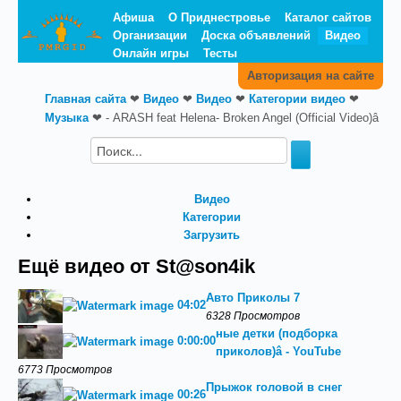
Афиша
О Приднестровье
Каталог сайтов
Организации
Доска объявлений
Видео
Онлайн игры
Тесты
Авторизация на сайте
Главная сайта
❤
Видео
❤
Видео
❤
Категории видео
❤
Музыка
❤
- ‪ARASH feat Helena- Broken Angel (Official Video)‬â
Видео
Категории
Загрузить
Ещё видео от St@son4ik
Авто Приколы 7
04:02
6328 Просмотров
ные детки (подборка
0:00:00
приколов)‬â - YouTube
6773 Просмотров
Прыжок головой в снег
00:26