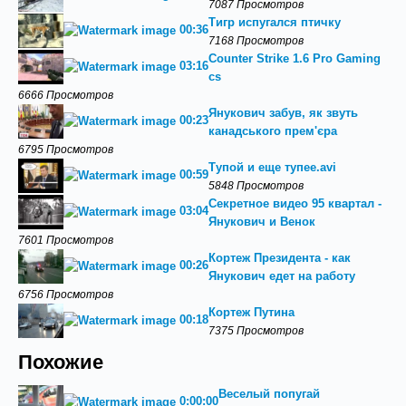
7087 Просмотров
Тигр испугался птичку
00:36
7168 Просмотров
Counter Strike 1.6 Pro Gaming
03:16
cs
6666 Просмотров
Янукович забув, як звуть
00:23
канадського прем'єра
6795 Просмотров
Тупой и еще тупее.avi
00:59
5848 Просмотров
Секретное видео 95 квартал -
03:04
Янукович и Венок
7601 Просмотров
Кортеж Президента - как
00:26
Янукович едет на работу
6756 Просмотров
Кортеж Путина
00:18
7375 Просмотров
Похожие
Веселый попугай
0:00:00