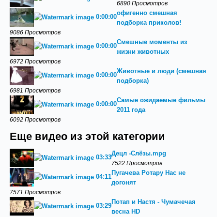
6890 Просмотров
офигенно смешная
0:00:00
подборка приколов!
9086 Просмотров
Смешные моменты из
0:00:00
жизни животных
6972 Просмотров
Животные и люди (смешная
0:00:00
подборка)
6981 Просмотров
Самые ожидаемые фильмы
0:00:00
2011 года
6092 Просмотров
Еще видео из этой категории
Децл -Слёзы.mpg
03:33
7522 Просмотров
Пугачева Ротару Нас не
04:11
догонят
7571 Просмотров
Потап и Настя - Чумачечая
03:29
весна HD