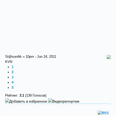
St@son4ik » 10pm - Jun 24, 2011
KVN
1
2
3
4
5
Рейтинг:
3.1
(139 Голосов)