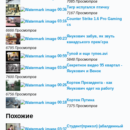
7085 Просмотров
Тигр испугался птичку
00:36
7167 Просмотров
Counter Strike 1.6 Pro Gaming
03:16
cs
6666 Просмотров
Янукович забув, як звуть
00:23
канадського прем'єра
6795 Просмотров
Тупой и еще тупее.avi
00:59
5848 Просмотров
Секретное видео 95 квартал -
03:04
Янукович и Венок
7600 Просмотров
Кортеж Президента - как
00:26
Янукович едет на работу
6756 Просмотров
Кортеж Путина
00:18
7375 Просмотров
Похожие
Студент(прикол) (абалденный
03:37