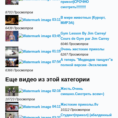
прикол)СРОЧНО
смотреть!!!!!!!!!
8703 Просмотров
В мире животных (Курорт,
03:11
МИРЭА)
6439 Просмотров
Gym Lesson By Jim Carrey/
03:45
Cours de Gym par Jim Carrey
6046 Просмотров
Очень жестокие приколы
01:19
6267 Просмотров
А теперь "Медведев танцует"в
07:54
полной версии -Эксклюзив
6366 Просмотров
Еще видео из этой категории
Жесть.Очень
02:16
смешно.Смотреть всем=)
10723 Просмотров
Жестокие приколы.flv
04:11
10112 Просмотров
Студент(прикол) (абалденный
03:37