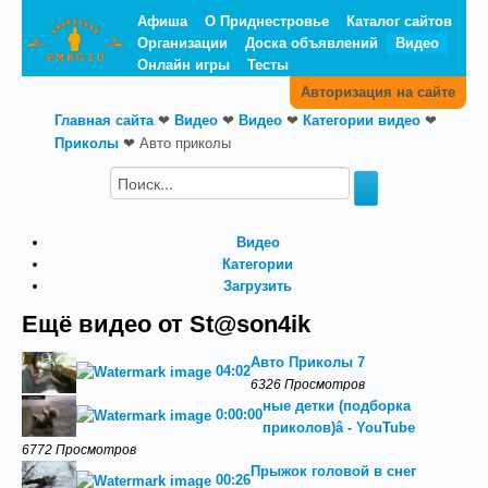
Афиша
О Приднестровье
Каталог сайтов
Организации
Доска объявлений
Видео
Онлайн игры
Тесты
Авторизация на сайте
Главная сайта
❤
Видео
❤
Видео
❤
Категории видео
❤
Приколы
❤
Авто приколы
Видео
Категории
Загрузить
Ещё видео от St@son4ik
Авто Приколы 7
04:02
6326 Просмотров
ные детки (подборка
0:00:00
приколов)‬â - YouTube
6772 Просмотров
Прыжок головой в снег
00:26