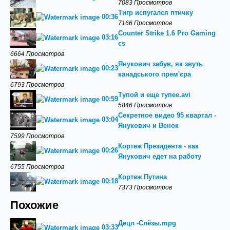
7083 Просмотров
Тигр испугался птичку
00:36
7166 Просмотров
Counter Strike 1.6 Pro Gaming
03:16
cs
6664 Просмотров
Янукович забув, як звуть
00:23
канадського прем'єра
6793 Просмотров
Тупой и еще тупее.avi
00:59
5846 Просмотров
Секретное видео 95 квартал -
03:04
Янукович и Венок
7599 Просмотров
Кортеж Президента - как
00:26
Янукович едет на работу
6755 Просмотров
Кортеж Путина
00:18
7373 Просмотров
Похожие
Децл -Слёзы.mpg
03:33