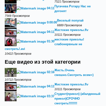
7521 Просмотров
Пугачева Ротару Нас не
04:11
догонят
7569 Просмотров
Веселый попугай
0:00:00
6889 Просмотров
Жестокие приколы.flv
04:11
10111 Просмотров
жестокие приколы!
01:30
слабонервным не
смотреть!.avi
10422 Просмотров
Еще видео из этой категории
Жесть.Очень
02:16
смешно.Смотреть всем=)
10722 Просмотров
Жестокие приколы.flv
04:11
10111 Просмотров
Студент(прикол) (абалденный
03:37
прикол)СРОЧНО
смотреть!!!!!!!!!