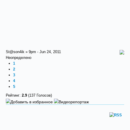
St@son4ik » 9pm - Jun 24, 2011
Неопределено
1
2
3
4
5
Рейтинг:
2.9
(137 Голосов)