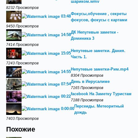
шариком.wmv
8232 Просмотров
Фокусы,обучение , секреты
03:48
фокусов, фокусы с картами
9450 Просмотров
ДК Непутевые заметки -
14:58
Доминика 3
7414 Просмотров
Непутевые заметки. Дания.
15:05
Часть 1.
7243 Просмотров
Непутевые заметки-Рим.mp4
14:55
8304 Просмотров
День в Иерусалиме
07:54
7165 Просмотров
facebook На Заметку Туристам
00:22
7188 Просмотров
Персеиды. Метеоритный
0:00:00
дождь
7403 Просмотров
Похожие