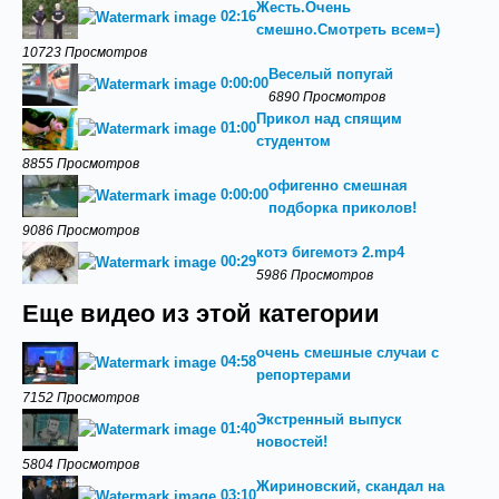
Жесть.Очень
02:16
смешно.Смотреть всем=)
10723 Просмотров
Веселый попугай
0:00:00
6890 Просмотров
Прикол над спящим
01:00
студентом
8855 Просмотров
офигенно смешная
0:00:00
подборка приколов!
9086 Просмотров
котэ бигемотэ 2.mp4
00:29
5986 Просмотров
Еще видео из этой категории
очень смешные случаи с
04:58
репортерами
7152 Просмотров
Экстренный выпуск
01:40
новостей!
5804 Просмотров
Жириновский, скандал на
03:10