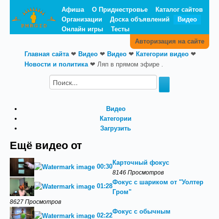
Афиша
О Приднестровье
Каталог сайтов
Организации
Доска объявлений
Видео
Онлайн игры
Тесты
Авторизация на сайте
Главная сайта
❤
Видео
❤
Видео
❤
Категории видео
❤
Новости и политика
❤
Ляп в прямом эфире .
Видео
Категории
Загрузить
Ещё видео от
Карточный фокус
00:30
8146 Просмотров
Фокус с шариком от "Уолтер
01:28
Гром"
8627 Просмотров
Фокус с обычным
02:22