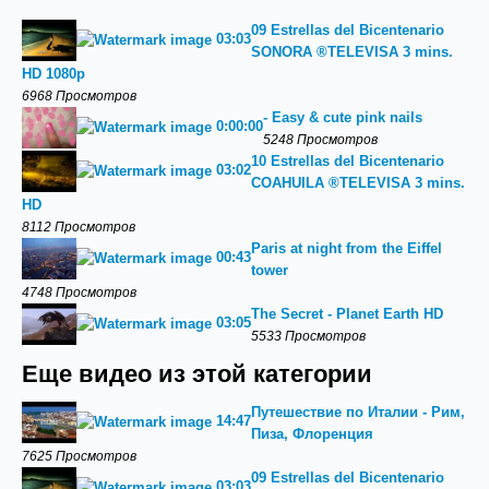
09 Estrellas del Bicentenario
03:03
SONORA ®TELEVISA 3 mins.
HD 1080p
6968 Просмотров
- Easy & cute pink nails
0:00:00
5248 Просмотров
10 Estrellas del Bicentenario
03:02
COAHUILA ®TELEVISA 3 mins.
HD
8112 Просмотров
Paris at night from the Eiffel
00:43
tower
4748 Просмотров
The Secret - Planet Earth HD
03:05
5533 Просмотров
Еще видео из этой категории
Путешествие по Италии - Рим,
14:47
Пиза, Флоренция
7625 Просмотров
09 Estrellas del Bicentenario
03:03