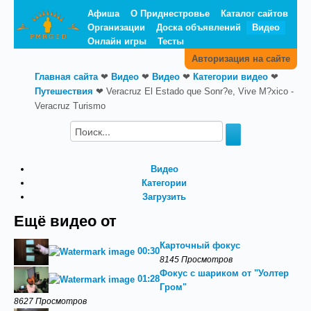
Афиша
О Приднестровье
Каталог сайтов
Организации
Доска объявлений
Видео
Онлайн игры
Тесты
Авторизация на сайте
Главная сайта
❤
Видео
❤
Видео
❤
Категории видео
❤
Путешествия
❤
Veracruz El Estado que Sonr?e, Vive M?xico -
Veracruz Turismo
Видео
Категории
Загрузить
Ещё видео от
Карточный фокус
00:30
8145 Просмотров
Фокус с шариком от "Уолтер
01:28
Гром"
8627 Просмотров