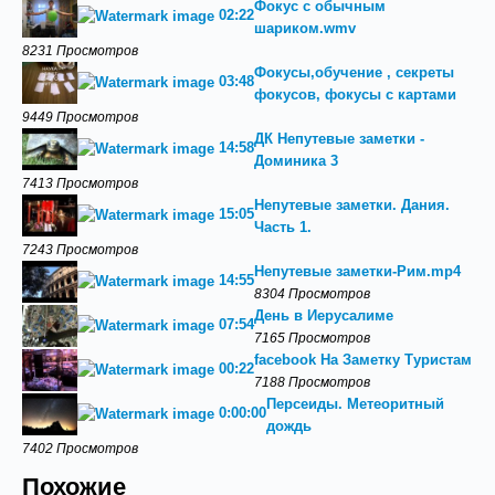
Фокус с обычным
02:22
шариком.wmv
8231 Просмотров
Фокусы,обучение , секреты
03:48
фокусов, фокусы с картами
9449 Просмотров
ДК Непутевые заметки -
14:58
Доминика 3
7413 Просмотров
Непутевые заметки. Дания.
15:05
Часть 1.
7243 Просмотров
Непутевые заметки-Рим.mp4
14:55
8304 Просмотров
День в Иерусалиме
07:54
7165 Просмотров
facebook На Заметку Туристам
00:22
7188 Просмотров
Персеиды. Метеоритный
0:00:00
дождь
7402 Просмотров
Похожие