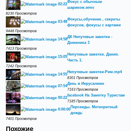
Фокус с обычным
02:22
шариком.wmv
8230 Просмотров
Фокусы,обучение , секреты
03:48
фокусов, фокусы с картами
9448 Просмотров
ДК Непутевые заметки -
14:58
Доминика 3
7413 Просмотров
Непутевые заметки. Дания.
15:05
Часть 1.
7242 Просмотров
Непутевые заметки-Рим.mp4
14:55
8301 Просмотров
День в Иерусалиме
07:54
7163 Просмотров
facebook На Заметку Туристам
00:22
7185 Просмотров
Персеиды. Метеоритный
0:00:00
дождь
7401 Просмотров
Похожие