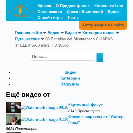
Афиша
О Приднестровье
Каталог сайтов
Организации
Доска объявлений
Видео
Онлайн игры
Тесты
Авторизация на сайте
Главная сайта
❤
Видео
❤
Видео
❤
Категории видео
❤
Путешествия
❤
08 Estrellas del Bicentenario CHIAPAS
®TELEVISA 3 mins. HD 1080p
Видео
Категории
Загрузить
Ещё видео от
Карточный фокус
00:30
8143 Просмотров
Фокус с шариком от "Уолтер
01:28
Гром"
8624 Просмотров