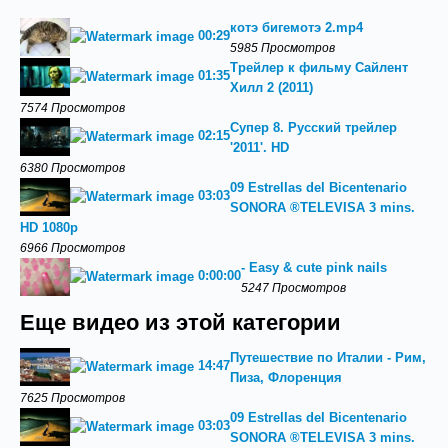
котэ бигемотэ 2.mp4
00:29
5985 Просмотров
Трейлер к фильму Сайлент
01:35
Хилл 2 (2011)
7574 Просмотров
Супер 8. Русский трейлер
02:15
'2011'. HD
6380 Просмотров
09 Estrellas del Bicentenario
03:03
SONORA ®TELEVISA 3 mins.
HD 1080p
6966 Просмотров
- Easy & cute pink nails
0:00:00
5247 Просмотров
Еще видео из этой категории
Путешествие по Италии - Рим,
14:47
Пиза, Флоренция
7625 Просмотров
09 Estrellas del Bicentenario
03:03
SONORA ®TELEVISA 3 mins.