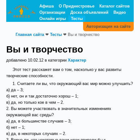
Афиша
О Приднестровье
Каталог сайтов
Организации
Доска объявлений
Видео
Онлайн игры
Тесты
Авторизация на сайте
Главная сайта
❤
Тесты
❤
Вы и творчество
Вы и творчество
добавлено 10.02.12 в категории
Характер
Этот тест расскажет вам о том, насколько у вас развиты
творческие способности.
1. Считаете ли вы, что окружающий вас мир можно улучшить?
а) да – 3;
б) нет, он и так достаточно хорош – 1;
в) да, но только кое в чем – 2.
2. Вы можете участвовать в значительных изменениях
окружающей вас среды?
а) да, в большинстве случаев – 3;
б) нет – 1;
в) да, в некоторых случаях – 2.
3. Верно ли, что некоторые ваши идеи привели бы к