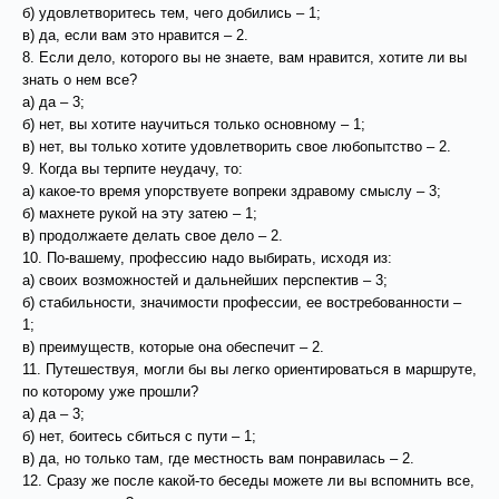
б) удовлетворитесь тем, чего добились – 1;
в) да, если вам это нравится – 2.
8. Если дело, которого вы не знаете, вам нравится, хотите ли вы
знать о нем все?
а) да – 3;
б) нет, вы хотите научиться только основному – 1;
в) нет, вы только хотите удовлетворить свое любопытство – 2.
9. Когда вы терпите неудачу, то:
а) какое-то время упорствуете вопреки здравому смыслу – 3;
б) махнете рукой на эту затею – 1;
в) продолжаете делать свое дело – 2.
10. По-вашему, профессию надо выбирать, исходя из:
а) своих возможностей и дальнейших перспектив – 3;
б) стабильности, значимости профессии, ее востребованности –
1;
в) преимуществ, которые она обеспечит – 2.
11. Путешествуя, могли бы вы легко ориентироваться в маршруте,
по которому уже прошли?
а) да – 3;
б) нет, боитесь сбиться с пути – 1;
в) да, но только там, где местность вам понравилась – 2.
12. Сразу же после какой-то беседы можете ли вы вспомнить все,