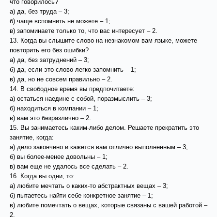
что говорилось?
а) да, без труда – 3;
б) чаще вспомнить не можете – 1;
в) запоминаете только то, что вас интересует – 2.
13. Когда вы слышите слово на незнакомом вам языке, можете
повторить его без ошибки?
а) да, без затруднений – 3;
б) да, если это слово легко запомнить – 1;
в) да, но не совсем правильно – 2.
14. В свободное время вы предпочитаете:
а) остаться наедине с собой, поразмыслить – 3;
б) находиться в компании – 1;
в) вам это безразлично – 2.
15. Вы занимаетесь каким-либо делом. Решаете прекратить это
занятие, когда:
а) дело закончено и кажется вам отлично выполненным – 3;
б) вы более-менее довольны – 1;
в) вам еще не удалось все сделать – 2.
16. Когда вы одни, то:
а) любите мечтать о каких-то абстрактных вещах – 3;
б) пытаетесь найти себе конкретное занятие – 1;
в) любите помечтать о вещах, которые связаны с вашей работой –
2.