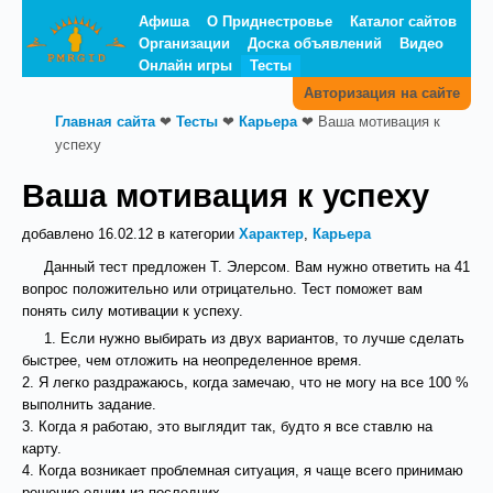
Афиша
О Приднестровье
Каталог сайтов
Организации
Доска объявлений
Видео
Онлайн игры
Тесты
Авторизация на сайте
Главная сайта
❤
Тесты
❤
Карьера
❤
Ваша мотивация к
успеху
Ваша мотивация к успеху
добавлено 16.02.12 в категории
Характер
,
Карьера
Данный тест предложен Т. Элерсом. Вам нужно ответить на 41
вопрос положительно или отрицательно. Тест поможет вам
понять силу мотивации к успеху.
1. Если нужно выбирать из двух вариантов, то лучше сделать
быстрее, чем отложить на неопределенное время.
2. Я легко раздражаюсь, когда замечаю, что не могу на все 100 %
выполнить задание.
3. Когда я работаю, это выглядит так, будто я все ставлю на
карту.
4. Когда возникает проблемная ситуация, я чаще всего принимаю
решение одним из последних.