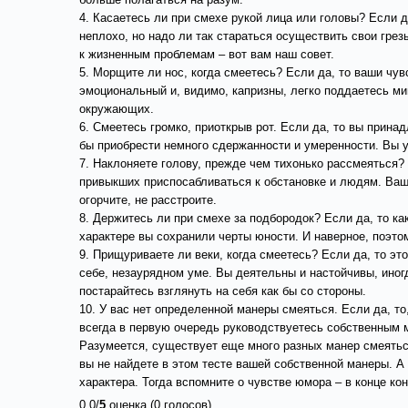
4. Касаетесь ли при смехе рукой лица или головы? Если да
неплохо, но надо ли так стараться осуществить свои гре
к жизненным проблемам – вот вам наш совет.
5. Морщите ли нос, когда смеетесь? Если да, то ваши чув
эмоциональный и, видимо, капризны, легко поддаетесь ми
окружающих.
6. Смеетесь громко, приоткрыв рот. Если да, то вы при
бы приобрести немного сдержанности и умеренности. Вы у
7. Наклоняете голову, прежде чем тихонько рассмеяться?
привыкших приспосабливаться к обстановке и людям. Ваши
огорчите, не расстроите.
8. Держитесь ли при смехе за подбородок? Если да, то ка
характере вы сохранили черты юности. И наверное, поэто
9. Прищуриваете ли веки, когда смеетесь? Если да, то э
себе, незаурядном уме. Вы деятельны и настойчивы, иногд
постарайтесь взглянуть на себя как бы со стороны.
10. У вас нет определенной манеры смеяться. Если да, т
всегда в первую очередь руководствуетесь собственным м
Разумеется, существует еще много разных манер смеятьс
вы не найдете в этом тесте вашей собственной манеры. А 
характера. Тогда вспомните о чувстве юмора – в конце кон
0.0/
5
оценка (0 голосов)