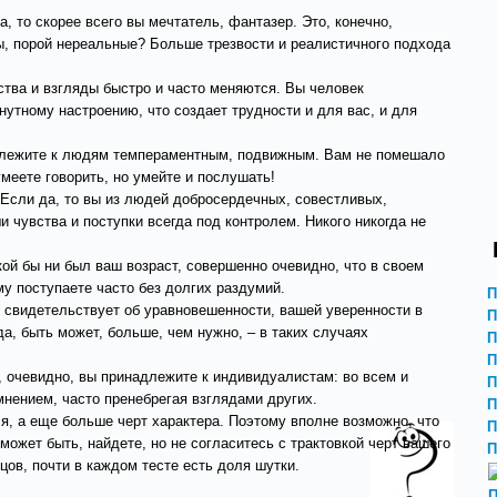
, то скорее всего вы мечтатель, фантазер. Это, конечно,
зы, порой нереальные? Больше трезвости и реалистичного подхода
ства и взгляды быстро и часто меняются. Вы человек
нутному настроению, что создает трудности и для вас, и для
надлежите к людям темпераментным, подвижным. Вам не помешало
меете говорить, но умейте и послушать!
 Если да, то вы из людей добросердечных, совестливых,
 чувства и поступки всегда под контролем. Никого никогда не
кой бы ни был ваш возраст, совершенно очевидно, что в своем
му поступаете часто без долгих раздумий.
П
то свидетельствует об уравновешенности, вашей уверенности в
П
а, быть может, больше, чем нужно, – в таких случаях
П
П
о, очевидно, вы принадлежите к индивидуалистам: во всем и
П
нением, часто пренебрегая взглядами других.
П
я, а еще больше черт характера. Поэтому вполне возможно, что
П
может быть, найдете, но не согласитесь с трактовкой черт вашего
П
цов, почти в каждом тесте есть доля шутки.
П