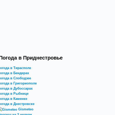
Погода в Приднестровье
огода в Тирасполе
огода в Бендерах
огода в Слободзее
огода в Григориополе
огода в Дубоссарах
огода в Рыбнице
огода в Каменке
огода в Днестровске
Gismeteo
рогноз на 2 недели