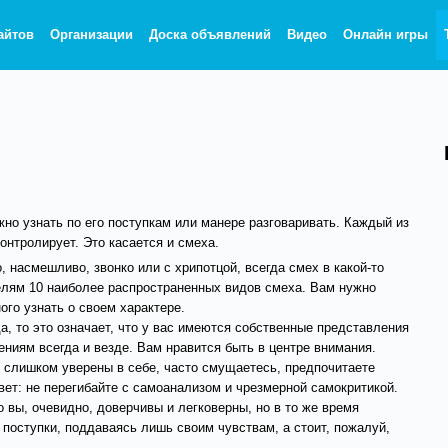
айтов
Организации
Доска объявлений
Видео
Онлайн игры
жно узнать по его поступкам или манере разговаривать. Каждый из
онтролирует. Это касается и смеха.
, насмешливо, звонко или с хрипотцой, всегда смех в какой-то
елям 10 наиболее распространенных видов смеха. Вам нужно
ого узнать о своем характере.
а, то это означает, что у вас имеются собственные представления
ениям всегда и везде. Вам нравится быть в центре внимания.
не слишком уверены в себе, часто смущаетесь, предпочитаете
овет: не перегибайте с самоанализом и чрезмерной самокритикой.
о вы, очевидно, доверчивы и легковерны, но в то же время
поступки, поддаваясь лишь своим чувствам, а стоит, пожалуй,