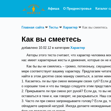
Афиша
О Приднестровье
Каталог с
Главная сайта
❤
Тесты
❤
Характер
❤
Как вы смеетесь
Как вы смеетесь
добавлено 10.02.12 в категории
Характер
Авторы этого теста считают, что характер человека мо
нас имеет характерные жесты и движения, которые он не к
Как бы вы ни смеялись – громко, потихоньку, смущенно
мере соответствует вашему характеру. Предлагаем читат
найти в этом десятке свою манеру смеяться, а затем немн
1. Касаетесь ли вы при смехе мизинцем своих губ? Если д
о хорошем тоне и что вы твердо следуете этим представл
2. Прикрываете ли при смехе рот рукой? Если да, то вы 
оставаться в тени и, как говорят, не раскрываться. Наш с
3. Часто ли при смехе запрокидываете голову? Если да, т
обладаете широкой натурой. Иногда делаете неожиданные 
больше полагаться на разум.