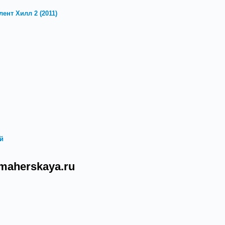
ент Хилл 2 (2011)
й
maherskaya.ru