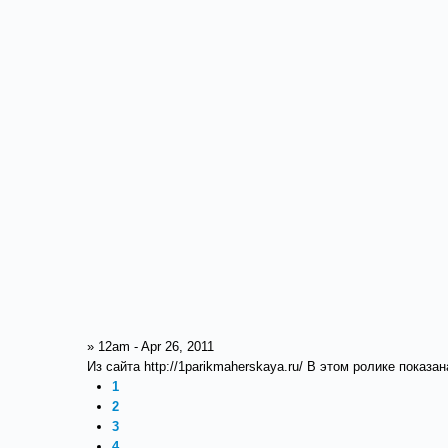
» 12am - Apr 26, 2011
Из сайта http://1parikmaherskaya.ru/ В этом ролике показ
1
2
3
4