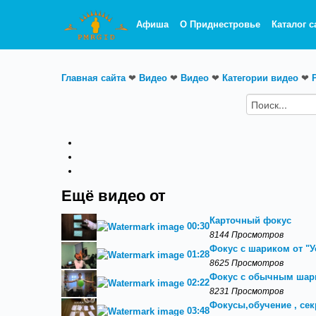
Афиша
О Приднестровье
Каталог с
Главная сайта
❤
Видео
❤
Видео
❤
Категории видео
❤
Ещё видео от
Карточный фокус
00:30
8144 Просмотров
Фокус с шариком от "У
01:28
8625 Просмотров
Фокус с обычным ша
02:22
8231 Просмотров
Фокусы,обучение , се
03:48