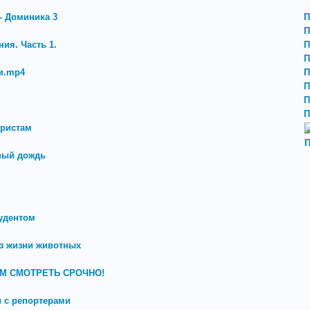
- Доминика 3
П
П
ия. Часть 1.
П
П
м.mp4
П
П
П
П
уристам
П
ный дождь
удентом
з жизни животных
СЕМ СМОТРЕТЬ СРОЧНО!
 с репортерами