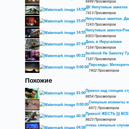
9449 Просмотров
ДК Непутевые заметки 
14:58
7413 Просмотров
Непутевые заметки. Дан
15:05
7243 Просмотров
Непутевые заметки-Ри
14:55
8303 Просмотров
День в Иерусалиме
07:54
7164 Просмотров
facebook На Заметку Т
00:22
7187 Просмотров
Персеиды. Метеорит
0:00:00
7402 Просмотров
Похожие
Прикол над спящим ст
01:00
8854 Просмотров
Смешные моменты и
0:00:00
6971 Просмотров
Прикол! ЖЕСТЬ ))) В
00:38
8623 Просмотров
очень смешные случаи
04:58