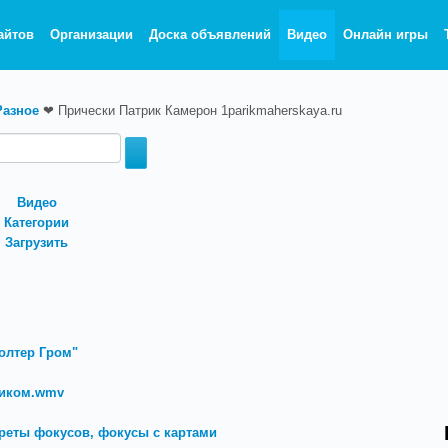
айтов
Организации
Доска объявлений
Видео
Онлайн игры
Разное
❤
Прически Патрик Камерон 1parikmaherskaya.ru
Видео
Категории
Загрузить
олтер Гром"
риком.wmv
креты фокусов, фокусы с картами