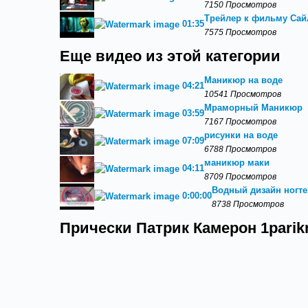
7150 Просмотров
Трейлер к фильму Сайл
01:35
7575 Просмотров
Еще видео из этой категории
Маникюр на воде
04:21
10541 Просмотров
Мраморный Маникюр
03:59
7167 Просмотров
рисунки на воде
07:09
6788 Просмотров
маникюр маки
04:11
8709 Просмотров
Водный дизайн ногте
0:00:00
8738 Просмотров
Прически Патрик Камерон 1parik