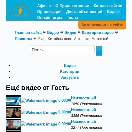
Афиша
О Приднестровье
Каталог сайтов
Организации
Доска объявлений
Видео
Онлайн игры
Тесты
Авторизация на сайте
Главная сайта
❤
Видео
❤
Видео
❤
Категории видео
❤
Приколы
❤
Угар! Китайцы поют Антошка, Антошка!
Видео
Категории
Загрузить
Ещё видео от Гость
Неизвестный
0:00:00
1850 Просмотров
Неизвестный
0:00:00
3356 Просмотров
Неизвестный
0:00:00
3277 Просмотров