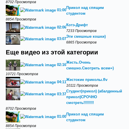
8702 Просмотров
Прикол над спящим
01:00
студентом
8854 Просмотров
Котэ-Дрифт
02:06
7233 Просмотров
Эти смешные кошки)
03:07
6865 Просмотров
Еще видео из этой категории
Жесть.Очень
02:16
смешно.Смотреть всем=)
10721 Просмотров
Жестокие приколы.flv
04:11
10111 Просмотров
Студент(прикол) (абалденный
03:37
прикол)СРОЧНО
смотреть!!!!!!!!!
8702 Просмотров
Прикол над спящим
01:00
студентом
8854 Просмотров