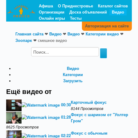
Афиша
О Приднестровье
Каталог сайтов
Организации
Доска объявлений
Видео
Онлайн игры
Тесты
Авторизация на сайте
Главная сайта
❤
Видео
❤
Видео
❤
Категории видео
❤
Зоопарк
❤
смешное видео
Видео
Категории
Загрузить
Ещё видео от
Карточный фокус
00:30
8144 Просмотров
Фокус с шариком от "Уолтер
01:28
Гром"
8625 Просмотров
Фокус с обычным
02:22