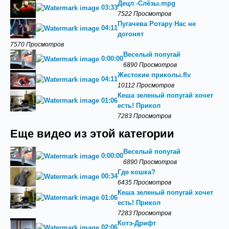
Децл -Слёзы.mpg
03:33
7522 Просмотров
Пугачева Ротару Нас не
04:11
догонят
7570 Просмотров
Веселый попугай
0:00:00
6890 Просмотров
Жестокие приколы.flv
04:11
10112 Просмотров
Кеша зеленый попугай хочет
01:06
есть! Прикол
7283 Просмотров
Еще видео из этой категории
Веселый попугай
0:00:00
6890 Просмотров
Где кошка?
00:34
6435 Просмотров
Кеша зеленый попугай хочет
01:06
есть! Прикол
7283 Просмотров
Котэ-Дрифт
02:06