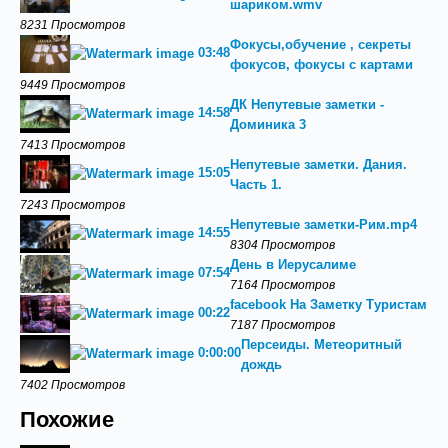
шариком.wmv
8231 Просмотров
Фокусы,обучение , секреты
03:48
фокусов, фокусы с картами
9449 Просмотров
ДК Непутевые заметки -
14:58
Доминика 3
7413 Просмотров
Непутевые заметки. Дания.
15:05
Часть 1.
7243 Просмотров
Непутевые заметки-Рим.mp4
14:55
8304 Просмотров
День в Иерусалиме
07:54
7164 Просмотров
facebook На Заметку Туристам
00:22
7187 Просмотров
Персеиды. Метеоритный
0:00:00
дождь
7402 Просмотров
Похожие