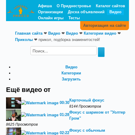
Афиша
О Приднестровье
Каталог сайтов
Организации
Доска объявлений
Видео
Онлайн игры
Тесты
Авторизация на сайте
Главная сайта
❤
Видео
❤
Видео
❤
Категории видео
❤
Приколы
❤
прикол, подборка знаменитостей!
Видео
Категории
Загрузить
Ещё видео от
Карточный фокус
00:30
8144 Просмотров
Фокус с шариком от "Уолтер
01:28
Гром"
8625 Просмотров
Фокус с обычным
02:22