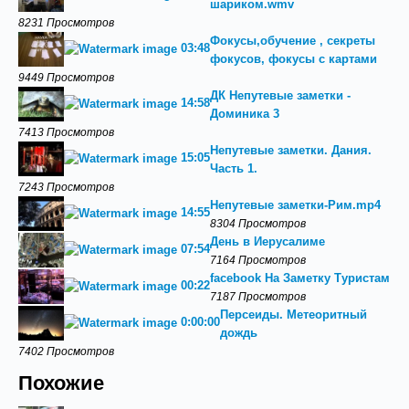
шариком.wmv
8231 Просмотров
Фокусы,обучение , секреты
03:48
фокусов, фокусы с картами
9449 Просмотров
ДК Непутевые заметки -
14:58
Доминика 3
7413 Просмотров
Непутевые заметки. Дания.
15:05
Часть 1.
7243 Просмотров
Непутевые заметки-Рим.mp4
14:55
8304 Просмотров
День в Иерусалиме
07:54
7164 Просмотров
facebook На Заметку Туристам
00:22
7187 Просмотров
Персеиды. Метеоритный
0:00:00
дождь
7402 Просмотров
Похожие