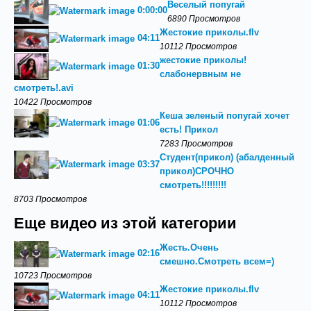
Веселый попугай
0:00:00
6890 Просмотров
Жестокие приколы.flv
04:11
10112 Просмотров
жестокие приколы!
01:30
слабонервным не
смотреть!.avi
10422 Просмотров
Кеша зеленый попугай хочет
01:06
есть! Прикол
7283 Просмотров
Студент(прикол) (абалденный
03:37
прикол)СРОЧНО
смотреть!!!!!!!!!
8703 Просмотров
Еще видео из этой категории
Жесть.Очень
02:16
смешно.Смотреть всем=)
10723 Просмотров
Жестокие приколы.flv
04:11
10112 Просмотров