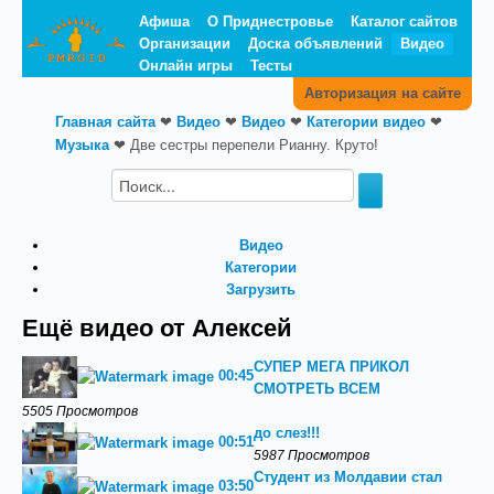
Афиша
О Приднестровье
Каталог сайтов
Организации
Доска объявлений
Видео
Онлайн игры
Тесты
Авторизация на сайте
Главная сайта
❤
Видео
❤
Видео
❤
Категории видео
❤
Музыка
❤
Две сестры перепели Рианну. Круто!
Видео
Категории
Загрузить
Ещё видео от Алексей
СУПЕР МЕГА ПРИКОЛ
00:45
СМОТРЕТЬ ВСЕМ
5505 Просмотров
до слез!!!
00:51
5987 Просмотров
Студент из Молдавии стал
03:50