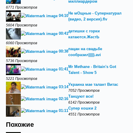
миллиардером
6771 Просмотров
Не мОщные - Супернатурал
04:10
(видео, 2 версия).flv
5604 Просмотров
детишки с горки
00:41
катаются.ЖестЬ
6060 Просмотров
пацан на свадьбе
00:38
сообразил))))).avi
5736 Просмотров
Mr Methane - Britain's Got
01:41
Talent - Show 5
5221 Просмотров
Украина мае талант Витас
03:14
7052 Просмотров
Танцуют все!
02:16
6142 Просмотров
Супер кошки 2
01:11
4551 Просмотров
Похожие