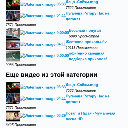
Децл -Слёзы.mpg
03:33
7522 Просмотров
Пугачева Ротару Нас не
04:11
догонят
7571 Просмотров
Веселый попугай
0:00:00
6890 Просмотров
Жестокие приколы.flv
04:11
10113 Просмотров
офигенно смешная
0:00:00
подборка приколов!
9086 Просмотров
Еще видео из этой категории
Децл -Слёзы.mpg
03:33
7522 Просмотров
Пугачева Ротару Нас не
04:11
догонят
7571 Просмотров
Потап и Настя - Чумачечая
03:29
весна HD
6425 Просмотров